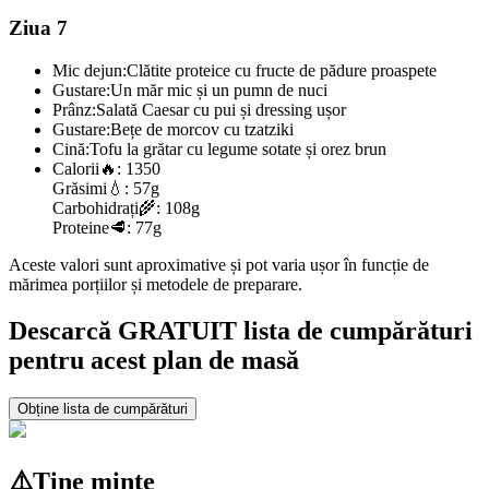
Ziua 7
Mic dejun:
Clătite proteice cu fructe de pădure proaspete
Gustare:
Un măr mic și un pumn de nuci
Prânz:
Salată Caesar cu pui și dressing ușor
Gustare:
Bețe de morcov cu tzatziki
Cină:
Tofu la grătar cu legume sotate și orez brun
Calorii
🔥:
1350
Grăsimi
💧:
57g
Carbohidrați
🌾:
108g
Proteine
🥩:
77g
Aceste valori sunt aproximative și pot varia ușor în funcție de
mărimea porțiilor și metodele de preparare.
Descarcă GRATUIT lista de cumpărături
pentru acest plan de masă
Obține lista de cumpărături
⚠️
Ține minte