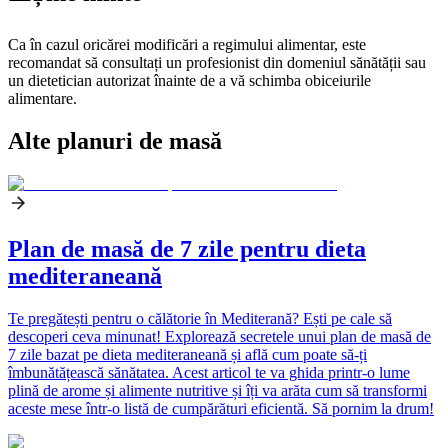
Ca în cazul oricărei modificări a regimului alimentar, este
recomandat să consultați un profesionist din domeniul sănătății sau
un dietetician autorizat înainte de a vă schimba obiceiurile
alimentare.
Alte planuri de masă
Plan de masă de 7 zile pentru dieta
mediteraneană
Te pregătești pentru o călătorie în Mediterană? Ești pe cale să
descoperi ceva minunat! Explorează secretele unui plan de masă de
7 zile bazat pe dieta mediteraneană și află cum poate să-ți
îmbunătățească sănătatea. Acest articol te va ghida printr-o lume
plină de arome și alimente nutritive și îți va arăta cum să transformi
aceste mese într-o listă de cumpărături eficientă. Să pornim la drum!