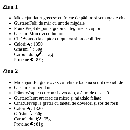
Ziua 1
Mic dejun:
Iaurt grecesc cu fructe de pădure și semințe de chia
Gustare:
Felii de măr cu unt de migdale
Prânz:
Piept de pui la grătar cu legume la cuptor
Gustare:
Morcovi cu hummus
Cină:
Somon la cuptor cu quinoa și broccoli fiert
Calorii
🔥:
1350
Grăsimi
💧:
58g
Carbohidrați
🌾:
112g
Proteine
🥩:
87g
Ziua 2
Mic dejun:
Fulgi de ovăz cu felii de banană și unt de arahide
Gustare:
Ou fiert tare
Prânz:
Wrap cu curcan și avocado, alături de o salată
Gustare:
Iaurt grecesc cu miere și migdale feliate
Cină:
Creveți la grătar cu tăieței de dovlecei și sos de roșii
Calorii
🔥:
1320
Grăsimi
💧:
66g
Carbohidrați
🌾:
95g
Proteine
🥩:
81g