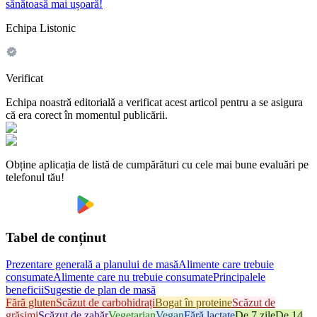
sănătoasă mai ușoară!
Echipa Listonic
Verificat
Echipa noastră editorială a verificat acest articol pentru a se asigura
că era corect în momentul publicării.
Obține aplicația de listă de cumpărături cu cele mai bune evaluări pe
telefonul tău!
Tabel de conținut
Prezentare generală a planului de masă
Alimente care trebuie
consumate
Alimente care nu trebuie consumate
Principalele
beneficii
Sugestie de plan de masă
Fără gluten
Scăzut de carbohidrați
Bogat în proteine
Scăzut de
grăsimi
Scăzut de zahăr
Vegetarian
Vegan
Fără lactate
De 7 zile
De 14