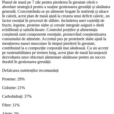
Planul de masă pe 7 zile pentru pierderea în greutate oferă o
abordare strategică pentru a susține gestionarea greutății și sănătatea
generală. Concentrându-se pe alimente bogate în nutrienți și sărace
în calorii, acest plan de masă ajută la crearea unui deficit caloric, un
factor esențial în procesul de slăbire. Includerea unei varietăți de
fructe, legume, proteine slabe și cereale integrale asigură o dietă
echilibrată și satisfăcătoare. Controlul porțiilor și alimentația
conștientă sunt componente esențiale, promovând conștientizarea
consumului de alimente. Accentul pus pe proteinele slabe ajută la
menținerea masei musculare în timpul pierderii în greutate,
contribuind la o compoziție corporală mai sănătoasă. Cu un accent
pe sustenabilitatea pe termen lung, acest plan de masă încurajează
dezvoltarea unor obiceiuri alimentare sănătoase pentru un succes
durabil în gestionarea greutății.
Defalcarea nutrienților recomandați
Proteine
:
29
%
Grăsime
:
21
%
Carbohidrați
:
37
%
Fibre
:
11
%
Altele
:
2
%