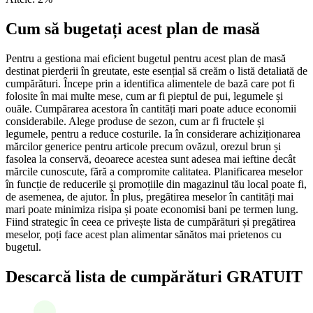
Cum să bugetați acest plan de masă
Pentru a gestiona mai eficient bugetul pentru acest plan de masă
destinat pierderii în greutate, este esențial să creăm o listă detaliată de
cumpărături. Începe prin a identifica alimentele de bază care pot fi
folosite în mai multe mese, cum ar fi pieptul de pui, legumele și
ouăle. Cumpărarea acestora în cantități mari poate aduce economii
considerabile. Alege produse de sezon, cum ar fi fructele și
legumele, pentru a reduce costurile. Ia în considerare achiziționarea
mărcilor generice pentru articole precum ovăzul, orezul brun și
fasolea la conservă, deoarece acestea sunt adesea mai ieftine decât
mărcile cunoscute, fără a compromite calitatea. Planificarea meselor
în funcție de reducerile și promoțiile din magazinul tău local poate fi,
de asemenea, de ajutor. În plus, pregătirea meselor în cantități mai
mari poate minimiza risipa și poate economisi bani pe termen lung.
Fiind strategic în ceea ce privește lista de cumpărături și pregătirea
meselor, poți face acest plan alimentar sănătos mai prietenos cu
bugetul.
Descarcă lista de cumpărături GRATUIT