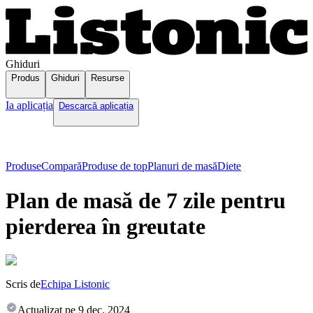
Ghiduri
Produs
Ghiduri
Resurse
Ia aplicația
Descarcă aplicația
Produse
Compară
Produse de top
Planuri de masă
Diete
Plan de masă de 7 zile pentru
pierderea în greutate
Scris de
Echipa Listonic
Actualizat pe
9 dec. 2024