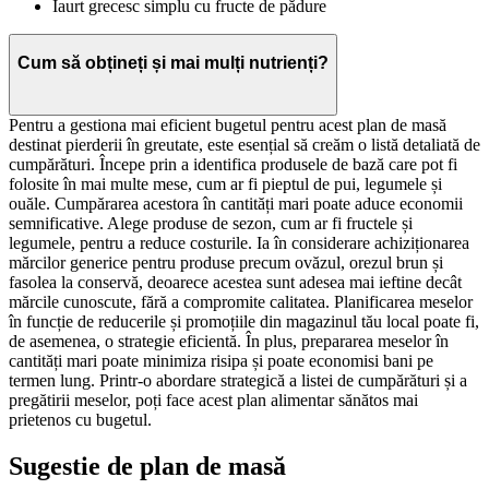
Iaurt grecesc simplu cu fructe de pădure
Cum să obțineți și mai mulți nutrienți?
Pentru a gestiona mai eficient bugetul pentru acest plan de masă
destinat pierderii în greutate, este esențial să creăm o listă detaliată de
cumpărături. Începe prin a identifica produsele de bază care pot fi
folosite în mai multe mese, cum ar fi pieptul de pui, legumele și
ouăle. Cumpărarea acestora în cantități mari poate aduce economii
semnificative. Alege produse de sezon, cum ar fi fructele și
legumele, pentru a reduce costurile. Ia în considerare achiziționarea
mărcilor generice pentru produse precum ovăzul, orezul brun și
fasolea la conservă, deoarece acestea sunt adesea mai ieftine decât
mărcile cunoscute, fără a compromite calitatea. Planificarea meselor
în funcție de reducerile și promoțiile din magazinul tău local poate fi,
de asemenea, o strategie eficientă. În plus, prepararea meselor în
cantități mari poate minimiza risipa și poate economisi bani pe
termen lung. Printr-o abordare strategică a listei de cumpărături și a
pregătirii meselor, poți face acest plan alimentar sănătos mai
prietenos cu bugetul.
Sugestie de plan de masă