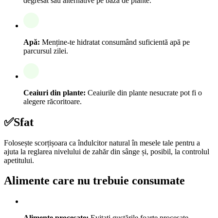
degresat sau alternative pe bază de plante.
Apă:
Menține-te hidratat consumând suficientă apă pe
parcursul zilei.
Ceaiuri din plante:
Ceaiurile din plante nesucrate pot fi o
alegere răcoritoare.
✅
Sfat
Folosește scorțișoara ca îndulcitor natural în mesele tale pentru a
ajuta la reglarea nivelului de zahăr din sânge și, posibil, la controlul
apetitului.
Alimente care nu trebuie consumate
Alimente procesate:
Evitați gustările foarte procesate,