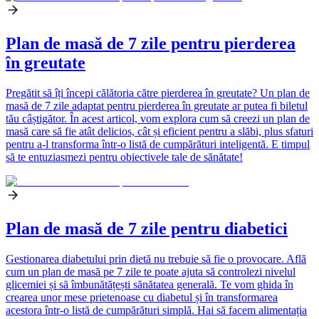
Plan de masă de 7 zile pentru pierderea
în greutate
Pregătit să îți începi călătoria către pierderea în greutate? Un plan de
masă de 7 zile adaptat pentru pierderea în greutate ar putea fi biletul
tău câștigător. În acest articol, vom explora cum să creezi un plan de
masă care să fie atât delicios, cât și eficient pentru a slăbi, plus sfaturi
pentru a-l transforma într-o listă de cumpărături inteligentă. E timpul
să te entuziasmezi pentru obiectivele tale de sănătate!
Plan de masă de 7 zile pentru diabetici
Gestionarea diabetului prin dietă nu trebuie să fie o provocare. Află
cum un plan de masă pe 7 zile te poate ajuta să controlezi nivelul
glicemiei și să îmbunătățești sănătatea generală. Te vom ghida în
crearea unor mese prietenoase cu diabetul și în transformarea
acestora într-o listă de cumpărături simplă. Hai să facem alimentația