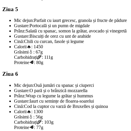
Ziua 5
Mic dejun:
Parfait cu iaurt grecesc, granola și fructe de pădure
Gustare:
Portocală și un pumn de migdale
Prânz:
Salată cu spanac, somon la grătar, avocado și vinegretă
Gustare:
Biscuiți de orez cu unt de arahide
Cină:
Chili cu curcan, fasole și legume
Calorii
🔥:
1450
Grăsimi
💧:
67g
Carbohidrați
🌾:
111g
Proteine
🥩:
80g
Ziua 6
Mic dejun:
Ouă jumări cu spanac și ciuperci
Gustare:
O pară și o brânzică mozzarella
Prânz:
Wrap cu legume la grătar și hummus
Gustare:
Iaurt cu semințe de floarea-soarelui
Cină:
Cod la cuptor cu varză de Bruxelles și quinoa
Calorii
🔥:
1300
Grăsimi
💧:
56g
Carbohidrați
🌾:
103g
Proteine
🥩:
77g