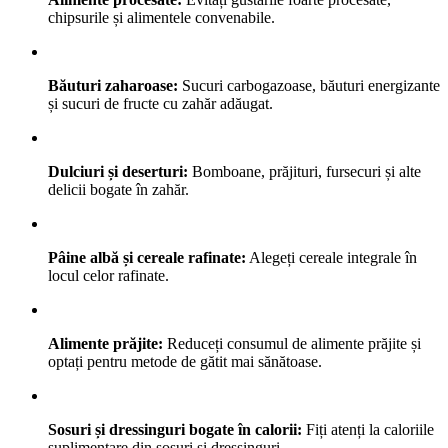
chipsurile și alimentele convenabile.
Băuturi zaharoase:
Sucuri carbogazoase, băuturi energizante
și sucuri de fructe cu zahăr adăugat.
Dulciuri și deserturi:
Bomboane, prăjituri, fursecuri și alte
delicii bogate în zahăr.
Pâine albă și cereale rafinate:
Alegeți cereale integrale în
locul celor rafinate.
Alimente prăjite:
Reduceți consumul de alimente prăjite și
optați pentru metode de gătit mai sănătoase.
Sosuri și dressinguri bogate în calorii:
Fiți atenți la caloriile
suplimentare din sosuri și dressinguri.