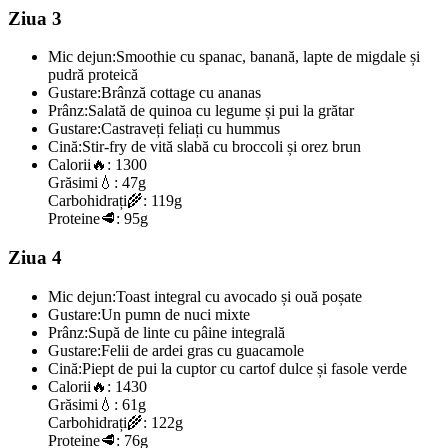
Ziua 3
Mic dejun:
Smoothie cu spanac, banană, lapte de migdale și
pudră proteică
Gustare:
Brânză cottage cu ananas
Prânz:
Salată de quinoa cu legume și pui la grătar
Gustare:
Castraveți feliați cu hummus
Cină:
Stir-fry de vită slabă cu broccoli și orez brun
Calorii
🔥:
1300
Grăsimi
💧:
47g
Carbohidrați
🌾:
119g
Proteine
🥩:
95g
Ziua 4
Mic dejun:
Toast integral cu avocado și ouă poșate
Gustare:
Un pumn de nuci mixte
Prânz:
Supă de linte cu pâine integrală
Gustare:
Felii de ardei gras cu guacamole
Cină:
Piept de pui la cuptor cu cartof dulce și fasole verde
Calorii
🔥:
1430
Grăsimi
💧:
61g
Carbohidrați
🌾:
122g
Proteine
🥩:
76g