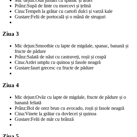
Mic dejun:
Ouă jumări cu spanac și ardei
Prânz:
Supă de linte cu morcovi și țelină
Cina:
Tempeh la grătar cu cartofi dulci și varză kale
Gustare:
Felii de portocală și o mână de struguri
Ziua 3
Mic dejun:
Smoothie cu lapte de migdale, spanac, banană și
fructe de pădure
Prânz:
Salată de năut cu castraveți, roșii și ceapă
Cina:
Ardei umplu cu quinoa și fasole neagră
Gustare:
Iaurt grecesc cu fructe de pădure
Ziua 4
Mic dejun:
Ovăz cu lapte de migdale, fructe de pădure și o
banană feliată
Prânz:
Bol de orez brun cu avocado, roșii și fasole neagră
Cina:
Vinete la grătar cu dovlecei și quinoa
Gustare:
Felii de măr cu brânză
Ziua 5