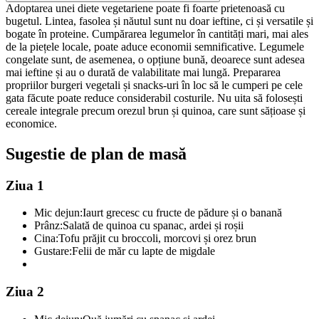
Adoptarea unei diete vegetariene poate fi foarte prietenoasă cu
bugetul. Lintea, fasolea și năutul sunt nu doar ieftine, ci și versatile și
bogate în proteine. Cumpărarea legumelor în cantități mari, mai ales
de la piețele locale, poate aduce economii semnificative. Legumele
congelate sunt, de asemenea, o opțiune bună, deoarece sunt adesea
mai ieftine și au o durată de valabilitate mai lungă. Prepararea
propriilor burgeri vegetali și snacks-uri în loc să le cumperi pe cele
gata făcute poate reduce considerabil costurile. Nu uita să folosești
cereale integrale precum orezul brun și quinoa, care sunt sățioase și
economice.
Sugestie de plan de masă
Ziua 1
Mic dejun:
Iaurt grecesc cu fructe de pădure și o banană
Prânz:
Salată de quinoa cu spanac, ardei și roșii
Cina:
Tofu prăjit cu broccoli, morcovi și orez brun
Gustare:
Felii de măr cu lapte de migdale
Ziua 2