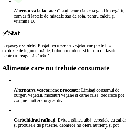
Alternativa la lactate:
Optați pentru lapte vegetal îmbogățit,
cum ar fi laptele de migdale sau de soia, pentru calciu și
vitamina D.
✅
Sfat
Depășește salatele! Pregătirea meselor vegetariene poate fi o
explozie de legume prăjite, boluri cu quinoa și burrito cu fasole
pentru întreaga săptămână.
Alimente care nu trebuie consumate
Alternative vegetariene procesate:
Limitați consumul de
burgeri vegetali, mezeluri vegane și carne falsă, deoarece pot
conține mult sodiu și aditivi.
Carbohidrați rafinați:
Evitați pâinea albă, cerealele cu zahăr
și produsele de patiserie, deoarece nu oferă nutrienți și pot