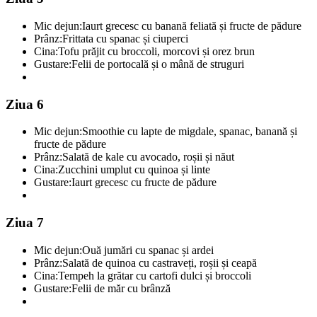
Mic dejun:
Iaurt grecesc cu banană feliată și fructe de pădure
Prânz:
Frittata cu spanac și ciuperci
Cina:
Tofu prăjit cu broccoli, morcovi și orez brun
Gustare:
Felii de portocală și o mână de struguri
Ziua 6
Mic dejun:
Smoothie cu lapte de migdale, spanac, banană și
fructe de pădure
Prânz:
Salată de kale cu avocado, roșii și năut
Cina:
Zucchini umplut cu quinoa și linte
Gustare:
Iaurt grecesc cu fructe de pădure
Ziua 7
Mic dejun:
Ouă jumări cu spanac și ardei
Prânz:
Salată de quinoa cu castraveți, roșii și ceapă
Cina:
Tempeh la grătar cu cartofi dulci și broccoli
Gustare:
Felii de măr cu brânză