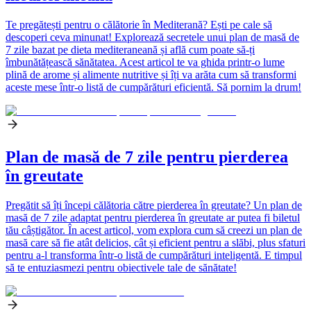
Te pregătești pentru o călătorie în Mediterană? Ești pe cale să
descoperi ceva minunat! Explorează secretele unui plan de masă de
7 zile bazat pe dieta mediteraneană și află cum poate să-ți
îmbunătățească sănătatea. Acest articol te va ghida printr-o lume
plină de arome și alimente nutritive și îți va arăta cum să transformi
aceste mese într-o listă de cumpărături eficientă. Să pornim la drum!
Plan de masă de 7 zile pentru pierderea
în greutate
Pregătit să îți începi călătoria către pierderea în greutate? Un plan de
masă de 7 zile adaptat pentru pierderea în greutate ar putea fi biletul
tău câștigător. În acest articol, vom explora cum să creezi un plan de
masă care să fie atât delicios, cât și eficient pentru a slăbi, plus sfaturi
pentru a-l transforma într-o listă de cumpărături inteligentă. E timpul
să te entuziasmezi pentru obiectivele tale de sănătate!