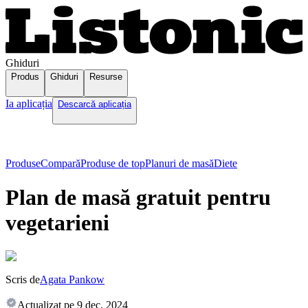
Ghiduri
Produs
Ghiduri
Resurse
Ia aplicația
Descarcă aplicația
Produse
Compară
Produse de top
Planuri de masă
Diete
Plan de masă gratuit pentru
vegetarieni
Scris de
Agata Pankow
Actualizat pe
9 dec. 2024