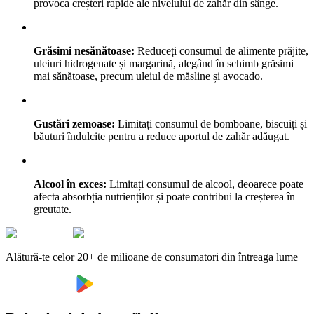
provoca creșteri rapide ale nivelului de zahăr din sânge.
Grăsimi nesănătoase:
Reduceți consumul de alimente prăjite,
uleiuri hidrogenate și margarină, alegând în schimb grăsimi
mai sănătoase, precum uleiul de măsline și avocado.
Gustări zemoase:
Limitați consumul de bomboane, biscuiți și
băuturi îndulcite pentru a reduce aportul de zahăr adăugat.
Alcool în exces:
Limitați consumul de alcool, deoarece poate
afecta absorbția nutrienților și poate contribui la creșterea în
greutate.
Alătură-te celor 20+ de milioane de consumatori din întreaga lume