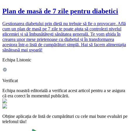
Plan de masă de 7 zile pentru diabetici
Gestionarea diabetului prin dietă nu trebuie să fie o provocare. Află
cum un plan de masă pe 7 zile te poate ajuta să controlezi nivelul
glicemiei și să îmbunătățești sănătatea generală. Te vom ghida în
crearea unor mese prietenoase cu diabetul și în transformarea
acestora într-o listă de cumpărături simplă. Hai să facem alimentația
sănătoasă mai ușoară!
Echipa Listonic
Verificat
Echipa noastră editorială a verificat acest articol pentru a se asigura
că era corect în momentul publicării.
Obține aplicația de listă de cumpărături cu cele mai bune evaluări pe
telefonul tău!