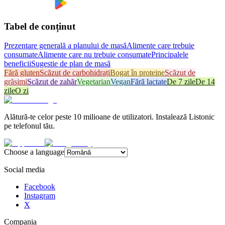
Tabel de conținut
Prezentare generală a planului de masă
Alimente care trebuie
consumate
Alimente care nu trebuie consumate
Principalele
beneficii
Sugestie de plan de masă
Fără gluten
Scăzut de carbohidrați
Bogat în proteine
Scăzut de
grăsimi
Scăzut de zahăr
Vegetarian
Vegan
Fără lactate
De 7 zile
De 14
zile
O zi
Alătură-te celor peste 10 milioane de utilizatori. Instalează Listonic
pe telefonul tău.
Choose a language
Social media
Facebook
Instagram
X
Compania