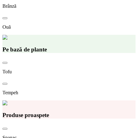
Brânză
Ouă
Pe bază de plante
Tofu
Tempeh
Produse proaspete
Spanac