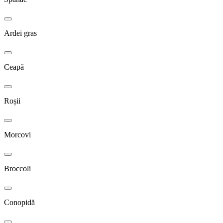
Ardei gras
Ceapă
Roșii
Morcovi
Broccoli
Conopidă