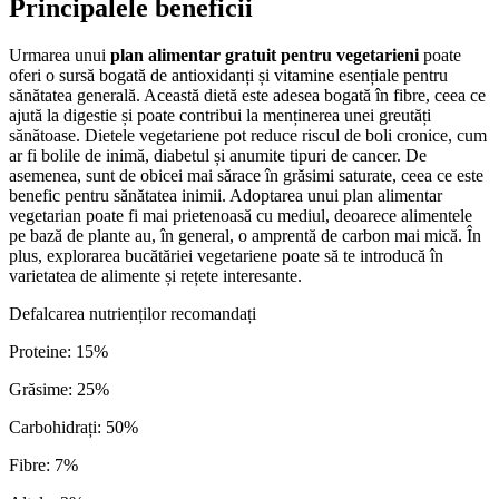
Principalele beneficii
Urmarea unui
plan alimentar gratuit pentru vegetarieni
poate
oferi o sursă bogată de antioxidanți și vitamine esențiale pentru
sănătatea generală. Această dietă este adesea bogată în fibre, ceea ce
ajută la digestie și poate contribui la menținerea unei greutăți
sănătoase. Dietele vegetariene pot reduce riscul de boli cronice, cum
ar fi bolile de inimă, diabetul și anumite tipuri de cancer. De
asemenea, sunt de obicei mai sărace în grăsimi saturate, ceea ce este
benefic pentru sănătatea inimii. Adoptarea unui plan alimentar
vegetarian poate fi mai prietenoasă cu mediul, deoarece alimentele
pe bază de plante au, în general, o amprentă de carbon mai mică. În
plus, explorarea bucătăriei vegetariene poate să te introducă în
varietatea de alimente și rețete interesante.
Defalcarea nutrienților recomandați
Proteine
:
15
%
Grăsime
:
25
%
Carbohidrați
:
50
%
Fibre
:
7
%