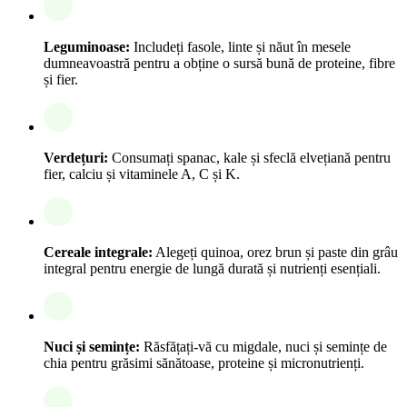
Leguminoase:
Includeți fasole, linte și năut în mesele
dumneavoastră pentru a obține o sursă bună de proteine, fibre
și fier.
Verdețuri:
Consumați spanac, kale și sfeclă elvețiană pentru
fier, calciu și vitaminele A, C și K.
Cereale integrale:
Alegeți quinoa, orez brun și paste din grâu
integral pentru energie de lungă durată și nutrienți esențiali.
Nuci și semințe:
Răsfățați-vă cu migdale, nuci și semințe de
chia pentru grăsimi sănătoase, proteine și micronutrienți.