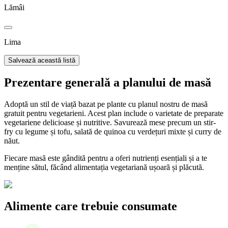
Lămâi
Lima
Salvează această listă
Prezentare generală a planului de masă
Adoptă un stil de viață bazat pe plante cu planul nostru de masă
gratuit pentru vegetarieni. Acest plan include o varietate de preparate
vegetariene delicioase și nutritive. Savurează mese precum un stir-
fry cu legume și tofu, salată de quinoa cu verdețuri mixte și curry de
năut.
Fiecare masă este gândită pentru a oferi nutrienți esențiali și a te
menține sătul, făcând alimentația vegetariană ușoară și plăcută.
Alimente care trebuie consumate