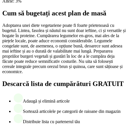
Altele
:
3
%
Cum să bugetați acest plan de masă
Adoptarea unei diete vegetariene poate fi foarte prietenoasă cu
bugetul. Lintea, fasolea și năutul nu sunt doar ieftine, ci și versatile și
bogate în proteine. Cumpărarea legumelor en-gros, mai ales de la
piețele locale, poate aduce economii considerabile. Legumele
congelate sunt, de asemenea, o opțiune bună, deoarece sunt adesea
mai ieftine și au o durată de valabilitate mai lungă. Prepararea
propriilor burgeri vegetali și gustări în loc de a le cumpăra deja
făcute poate reduce semnificativ costurile. Nu uita să folosești
cereale integrale precum orezul brun și quinoa, care sunt sățioase și
economice.
Descarcă lista de cumpărături GRATUIT
Adaugă și elimină articole
Sortează articolele pe categorii de raioane din magazin
Distribuie lista cu partenerul tău