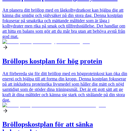
Att planera ditt bröllop med en lågkolhydratkost kan hjälpa dig att
känna dig smidig och självsäker på din stora dag. Denna kostplan
fokuserar på smakrika och mättande måltider som är låga i
kolhydrater men rika på smak och tillfredsställelse. Det handlar om
att hitta en balans som gör att du mår bra utan att behöva avstå från
god mat.
Bröllops kostplan för hög protein
Att förbereda sig för ditt bröllop med en högproteinkost kan öka din
energi och hjälpa till att forma din kropp. Denna kostplan fokuserar
på att inkludera proteinrika livsmedel som håller dig mätt och nöjd
samtidigt som de stöder dina träningsmål. Det är ett gott sätt att ge
kraft åt dina måltider och känna sig stark och strålande på din stora
dag.
Bröllopskostplan för att sänka