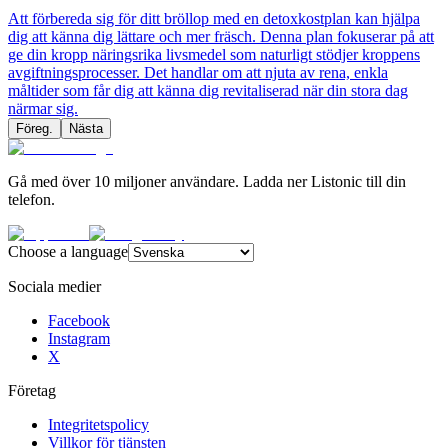
Att förbereda sig för ditt bröllop med en detoxkostplan kan hjälpa
dig att känna dig lättare och mer fräsch. Denna plan fokuserar på att
ge din kropp näringsrika livsmedel som naturligt stödjer kroppens
avgiftningsprocesser. Det handlar om att njuta av rena, enkla
måltider som får dig att känna dig revitaliserad när din stora dag
närmar sig.
Föreg.
Nästa
Gå med över 10 miljoner användare. Ladda ner Listonic till din
telefon.
Choose a language
Sociala medier
Facebook
Instagram
X
Företag
Integritetspolicy
Villkor för tjänsten