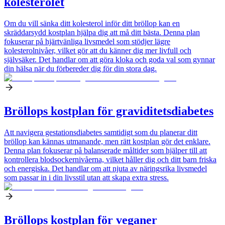
kolesterolet
Om du vill sänka ditt kolesterol inför ditt bröllop kan en
skräddarsydd kostplan hjälpa dig att må ditt bästa. Denna plan
fokuserar på hjärtvänliga livsmedel som stödjer lägre
kolesterolnivåer, vilket gör att du känner dig mer livfull och
självsäker. Det handlar om att göra kloka och goda val som gynnar
din hälsa när du förbereder dig för din stora dag.
Bröllops kostplan för graviditetsdiabetes
Att navigera gestationsdiabetes samtidigt som du planerar ditt
bröllop kan kännas utmanande, men rätt kostplan gör det enklare.
Denna plan fokuserar på balanserade måltider som hjälper till att
kontrollera blodsockernivåerna, vilket håller dig och ditt barn friska
och energiska. Det handlar om att njuta av näringsrika livsmedel
som passar in i din livsstil utan att skapa extra stress.
Bröllops kostplan för veganer