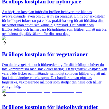
Bröllops kostplan för nybörjare
Att börja en kostplan inför ditt bröllop behöver inte kännas
överväldigande, även om du är ny på området. En nybörjarkostplan
för bröllopet fokuserar på enkla, praktiska steg för att förbättra dina
matvanor utan att du ska känna dig pressad. Det handlar om
lättförståeliga och hanterbara förändringar som hjälper dig att må bra
och känna dig självsäker inför din stora dag.
Bröllops kostplan för vegetarianer
Om du är vegetarian och förbereder dig för ditt bröllop behöver du
inte kompromissa med smak eller näring. En vegetarisk kostplan kan
vara både läcker och mättande, samtidigt som den hjälper dig att må
bra i din klänning eller kostym. Det handlar om att njuta av
färgstarka, växtbaserade måltider som stödjer din hälsa och håller
energin hög.
Bröllops kostplan för lågkolhydratdiet