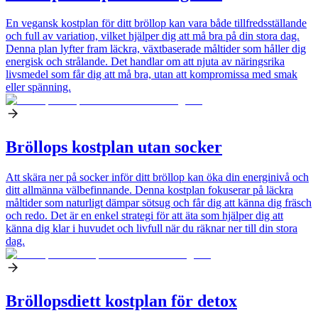
En vegansk kostplan för ditt bröllop kan vara både tillfredsställande
och full av variation, vilket hjälper dig att må bra på din stora dag.
Denna plan lyfter fram läckra, växtbaserade måltider som håller dig
energisk och strålande. Det handlar om att njuta av näringsrika
livsmedel som får dig att må bra, utan att kompromissa med smak
eller spänning.
Bröllops kostplan utan socker
Att skära ner på socker inför ditt bröllop kan öka din energinivå och
ditt allmänna välbefinnande. Denna kostplan fokuserar på läckra
måltider som naturligt dämpar sötsug och får dig att känna dig fräsch
och redo. Det är en enkel strategi för att äta som hjälper dig att
känna dig klar i huvudet och livfull när du räknar ner till din stora
dag.
Bröllopsdiett kostplan för detox