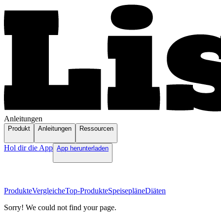
Anleitungen
Produkt
Anleitungen
Ressourcen
Hol dir die App
App herunterladen
Produkte
Vergleiche
Top-Produkte
Speisepläne
Diäten
Sorry! We could not find your page.