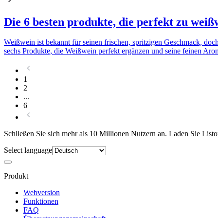
Die 6 besten produkte, die perfekt zu weiß
Weißwein ist bekannt für seinen frischen, spritzigen Geschmack, doch
sechs Produkte, die Weißwein perfekt ergänzen und seine feinen Arome
1
2
...
6
Schließen Sie sich mehr als 10 Millionen Nutzern an. Laden Sie Liston
Select language
Produkt
Webversion
Funktionen
FAQ