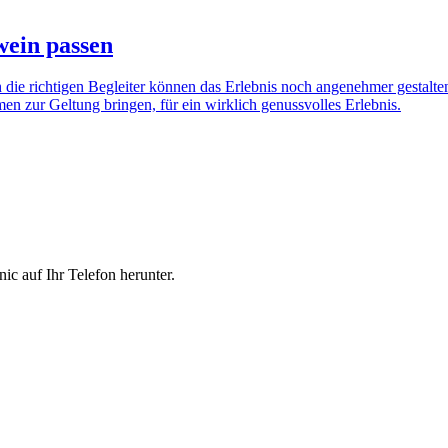
wein passen
 die richtigen Begleiter können das Erlebnis noch angenehmer gestalten
n zur Geltung bringen, für ein wirklich genussvolles Erlebnis.
ic auf Ihr Telefon herunter.