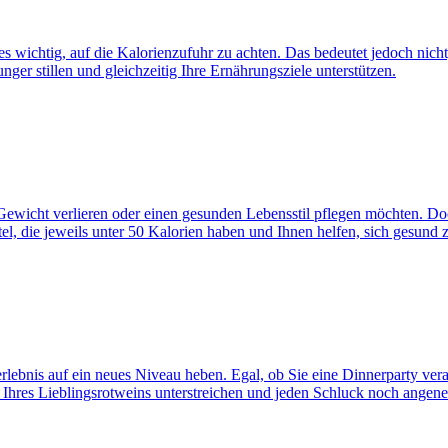
t es wichtig, auf die Kalorienzufuhr zu achten. Das bedeutet jedoch n
ger stillen und gleichzeitig Ihre Ernährungsziele unterstützen.
ie Gewicht verlieren oder einen gesunden Lebensstil pflegen möchten. D
el, die jeweils unter 50 Kalorien haben und Ihnen helfen, sich gesund 
lebnis auf ein neues Niveau heben. Egal, ob Sie eine Dinnerparty ver
n Ihres Lieblingsrotweins unterstreichen und jeden Schluck noch ange