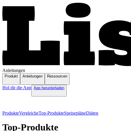
Anleitungen
Produkt
Anleitungen
Ressourcen
Hol dir die App
App herunterladen
Produkte
Vergleiche
Top-Produkte
Speisepläne
Diäten
Top-Produkte