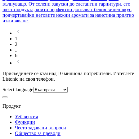
вълнуващо. От солени закуски до елегантни гарнитури, ето
шест продукта, които перфектно допълват белия винен вкус,
подчертавайки неговите нежни аромати за наистина приятно
изживяване.
1
2
...
6
Присъединете се към над 10 милиона потребители. Изтеглете
Listonic на своя телефон.
Select language
Продукт
Уеб версия
Функции
Често задавани въпроси
Общество за преводи