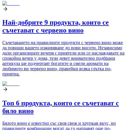
Най-добрите 9 продукта, които се
съчетават с червено вино
Съчетаването на правилните продукти с червено вино може
да повиши вашето изживяване до нови висоти. Независимо
дали организирате вечеря с приятели или се наслаждавате на
спокойна вечер у дома, тези девет внимателно подбрани
артикула ще подчертаят богатите и смели аромати на
любимото ви червено вино, правейки всяка глътка по-
приятна.
Топ 6 продукта, които се съчетават с
бяло вино
Бялото вино е известно със своя свеж и хрупкав вкус, но
правилните комбинации могат да го направят още по-