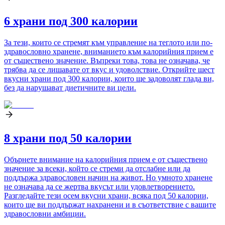
6 храни под 300 калории
За тези, които се стремят към управление на теглото или по-
здравословно хранене, вниманието към калорийния прием е
от съществено значение. Въпреки това, това не означава, че
трябва да се лишавате от вкус и удоволствие. Открийте шест
вкусни храни под 300 калории, които ще задоволят глада ви,
без да нарушават диетичните ви цели.
8 храни под 50 калории
Обърнете внимание на калорийния прием е от съществено
значение за всеки, който се стреми да отслабне или да
поддържа здравословен начин на живот. Но умното хранене
не означава да се жертва вкусът или удовлетворението.
Разгледайте тези осем вкусни храни, всяка под 50 калории,
които ще ви поддържат нахранени и в съответствие с вашите
здравословни амбиции.