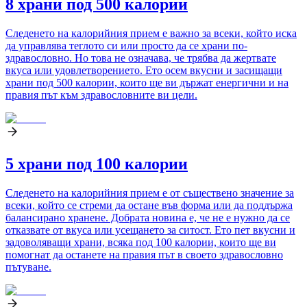
8 храни под 500 калории
Следенето на калорийния прием е важно за всеки, който иска
да управлява теглото си или просто да се храни по-
здравословно. Но това не означава, че трябва да жертвате
вкуса или удовлетворението. Ето осем вкусни и засищащи
храни под 500 калории, които ще ви държат енергични и на
правия път към здравословните ви цели.
5 храни под 100 калории
Следенето на калорийния прием е от съществено значение за
всеки, който се стреми да остане във форма или да поддържа
балансирано хранене. Добрата новина е, че не е нужно да се
отказвате от вкуса или усещането за ситост. Ето пет вкусни и
задоволяващи храни, всяка под 100 калории, които ще ви
помогнат да останете на правия път в своето здравословно
пътуване.