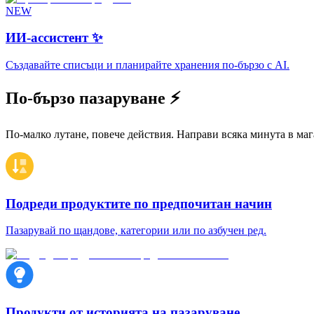
NEW
ИИ-ассистент ✨
Създавайте списъци и планирайте хранения по-бързо с AI.
По-бързо пазаруване ⚡
По-малко лутане, повече действия. Направи всяка минута в маг
Подреди продуктите по предпочитан начин
Пазарувай по щандове, категории или по азбучен ред.
Продукти от историята на пазаруване