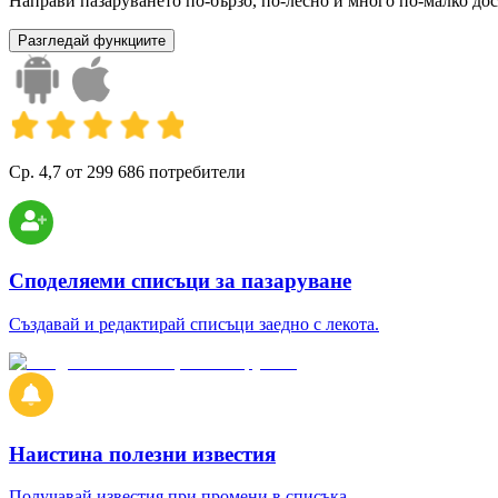
Направи пазаруването по-бързо, по-лесно и много по-малко дос
Разгледай функциите
Ср. 4,7 от 299 686 потребители
Споделяеми списъци за пазаруване
Създавай и редактирай списъци заедно с лекота.
Наистина полезни известия
Получавай известия при промени в списъка.