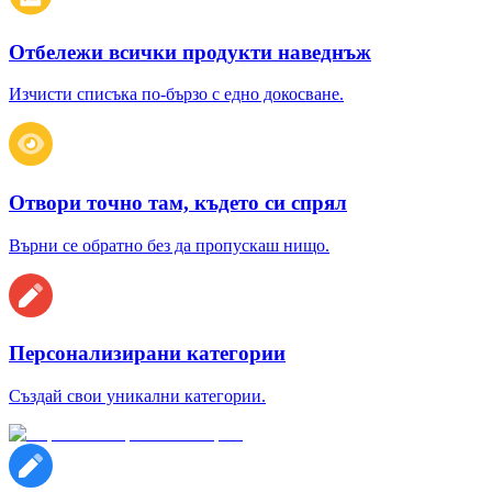
Отбележи всички продукти наведнъж
Изчисти списъка по-бързо с едно докосване.
Отвори точно там, където си спрял
Върни се обратно без да пропускаш нищо.
Персонализирани категории
Създай свои уникални категории.