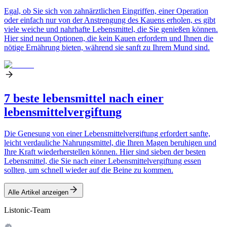
Egal, ob Sie sich von zahnärztlichen Eingriffen, einer Operation
oder einfach nur von der Anstrengung des Kauens erholen, es gibt
viele weiche und nahrhafte Lebensmittel, die Sie genießen können.
Hier sind neun Optionen, die kein Kauen erfordern und Ihnen die
nötige Ernährung bieten, während sie sanft zu Ihrem Mund sind.
7 beste lebensmittel nach einer
lebensmittelvergiftung
Die Genesung von einer Lebensmittelvergiftung erfordert sanfte,
leicht verdauliche Nahrungsmittel, die Ihren Magen beruhigen und
Ihre Kraft wiederherstellen können. Hier sind sieben der besten
Lebensmittel, die Sie nach einer Lebensmittelvergiftung essen
sollten, um schnell wieder auf die Beine zu kommen.
Alle Artikel anzeigen
Listonic-Team