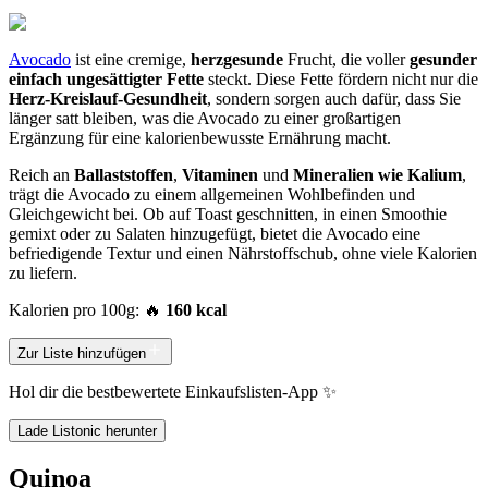
Avocado
ist eine cremige,
herzgesunde
Frucht, die voller
gesunder
einfach ungesättigter Fette
steckt. Diese Fette fördern nicht nur die
Herz-Kreislauf-Gesundheit
, sondern sorgen auch dafür, dass Sie
länger satt bleiben, was die Avocado zu einer großartigen
Ergänzung für eine kalorienbewusste Ernährung macht.
Reich an
Ballaststoffen
,
Vitaminen
und
Mineralien wie Kalium
,
trägt die Avocado zu einem allgemeinen Wohlbefinden und
Gleichgewicht bei. Ob auf Toast geschnitten, in einen Smoothie
gemixt oder zu Salaten hinzugefügt, bietet die Avocado eine
befriedigende Textur und einen Nährstoffschub, ohne viele Kalorien
zu liefern.
Kalorien pro 100g: 🔥
160 kcal
Zur Liste hinzufügen
Hol dir die bestbewertete Einkaufslisten-App ✨
Lade Listonic herunter
Quinoa