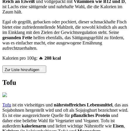
Reich an Eiweiß
und vollgepackt mit
Vitaminen wie B12 und D
,
ist Lachs eine sättigende und nahrhafte Wahl, die die Kalorien im
Zaum hält.
Egal ob gegrillt, gebacken oder pochiert, dieser schmackhafte Fisch
bietet eine zufriedenstellende Mahlzeit, die sowohl köstlich als auch
im Einklang mit den Zielen der Gewichtsregulation steht. Seine
gesunden Fette
helfen ebenfalls, das Sättigungsgefühl zu fördern,
was es einfacher macht, eine ausgewogene Ernährung
aufrechtzuerhalten.
Kalorien pro 100g: 🔥
208 kcal
Zur Liste hinzufügen
Tofu
Tofu
ist ein vielseitiges und
nährstoffreiches Lebensmittel
, das aus
Sojabohnen hergestellt wird und oft als Sojajoghurt bezeichnet wird.
Es ist eine ausgezeichnete Quelle für
pflanzliches Protein
und
daher eine beliebte Wahl für Vegetarier und Veganer. Tofu ist
außerdem
kalorienarm
und liefert wichtige Nährstoffe wie
Eisen
,