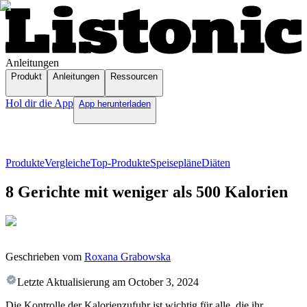
Anleitungen
Produkt
Anleitungen
Ressourcen
Hol dir die App
App herunterladen
Produkte
Vergleiche
Top-Produkte
Speisepläne
Diäten
8 Gerichte mit weniger als 500 Kalorien
Geschrieben vom
Roxana Grabowska
Letzte Aktualisierung am
October 3, 2024
Die Kontrolle der Kalorienzufuhr ist wichtig für alle, die ihr