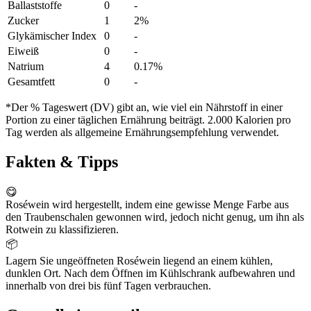
Ballaststoffe
0
-
Zucker
1
2%
Glykämischer Index
0
-
Eiweiß
0
-
Natrium
4
0.17%
Gesamtfett
0
-
*Der % Tageswert (DV) gibt an, wie viel ein Nährstoff in einer
Portion zu einer täglichen Ernährung beiträgt. 2.000 Kalorien pro
Tag werden als allgemeine Ernährungsempfehlung verwendet.
Fakten & Tipps
😋
Roséwein wird hergestellt, indem eine gewisse Menge Farbe aus
den Traubenschalen gewonnen wird, jedoch nicht genug, um ihn als
Rotwein zu klassifizieren.
📦
Lagern Sie ungeöffneten Roséwein liegend an einem kühlen,
dunklen Ort. Nach dem Öffnen im Kühlschrank aufbewahren und
innerhalb von drei bis fünf Tagen verbrauchen.