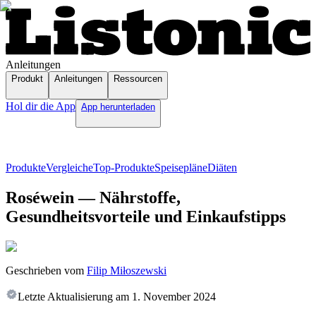
Anleitungen
Produkt
Anleitungen
Ressourcen
Hol dir die App
App herunterladen
Produkte
Vergleiche
Top-Produkte
Speisepläne
Diäten
Roséwein — Nährstoffe,
Gesundheitsvorteile und Einkaufstipps
Geschrieben vom
Filip Miłoszewski
Letzte Aktualisierung am
1. November 2024