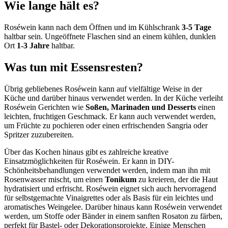
Wie lange hält es?
Roséwein kann nach dem Öffnen und im Kühlschrank
3-5 Tage
haltbar sein. Ungeöffnete Flaschen sind an einem kühlen, dunklen
Ort
1-3 Jahre
haltbar.
Was tun mit Essensresten?
Übrig gebliebenes Roséwein kann auf vielfältige Weise in der
Küche und darüber hinaus verwendet werden. In der Küche verleiht
Roséwein Gerichten wie
Soßen, Marinaden und Desserts
einen
leichten, fruchtigen Geschmack. Er kann auch verwendet werden,
um Früchte zu pochieren oder einen erfrischenden Sangria oder
Spritzer zuzubereiten.
Über das Kochen hinaus gibt es zahlreiche kreative
Einsatzmöglichkeiten für Roséwein. Er kann in DIY-
Schönheitsbehandlungen verwendet werden, indem man ihn mit
Rosenwasser mischt, um einen
Tonikum
zu kreieren, der die Haut
hydratisiert und erfrischt. Roséwein eignet sich auch hervorragend
für selbstgemachte Vinaigrettes oder als Basis für ein leichtes und
aromatisches Weingelee. Darüber hinaus kann Roséwein verwendet
werden, um Stoffe oder Bänder in einem sanften Rosaton zu färben,
perfekt für Bastel- oder Dekorationsprojekte. Einige Menschen