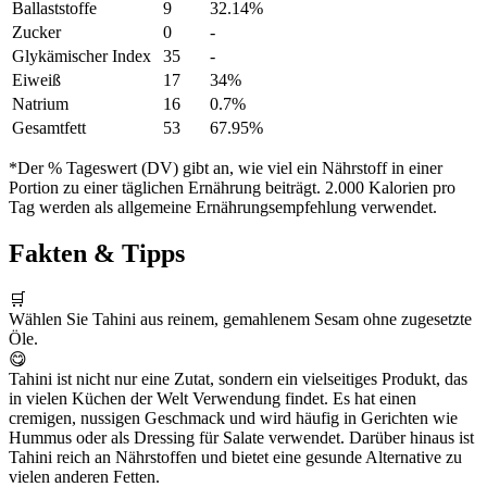
Ballaststoffe
9
32.14%
Zucker
0
-
Glykämischer Index
35
-
Eiweiß
17
34%
Natrium
16
0.7%
Gesamtfett
53
67.95%
*Der % Tageswert (DV) gibt an, wie viel ein Nährstoff in einer
Portion zu einer täglichen Ernährung beiträgt. 2.000 Kalorien pro
Tag werden als allgemeine Ernährungsempfehlung verwendet.
Fakten & Tipps
🛒
Wählen Sie Tahini aus reinem, gemahlenem Sesam ohne zugesetzte
Öle.
😋
Tahini ist nicht nur eine Zutat, sondern ein vielseitiges Produkt, das
in vielen Küchen der Welt Verwendung findet. Es hat einen
cremigen, nussigen Geschmack und wird häufig in Gerichten wie
Hummus oder als Dressing für Salate verwendet. Darüber hinaus ist
Tahini reich an Nährstoffen und bietet eine gesunde Alternative zu
vielen anderen Fetten.