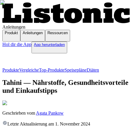
Anleitungen
Produkt
Anleitungen
Ressourcen
Hol dir die App
App herunterladen
Produkte
Vergleiche
Top-Produkte
Speisepläne
Diäten
Tahini — Nährstoffe, Gesundheitsvorteile
und Einkaufstipps
Geschrieben vom
Agata Pankow
Letzte Aktualisierung am
1. November 2024