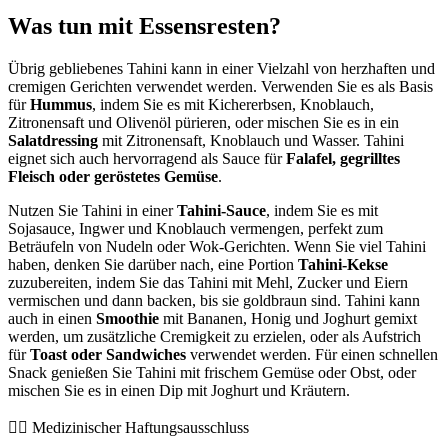
Was tun mit Essensresten?
Übrig gebliebenes Tahini kann in einer Vielzahl von herzhaften und
cremigen Gerichten verwendet werden. Verwenden Sie es als Basis
für
Hummus
, indem Sie es mit Kichererbsen, Knoblauch,
Zitronensaft und Olivenöl pürieren, oder mischen Sie es in ein
Salatdressing
mit Zitronensaft, Knoblauch und Wasser. Tahini
eignet sich auch hervorragend als Sauce für
Falafel, gegrilltes
Fleisch oder geröstetes Gemüse
.
Nutzen Sie Tahini in einer
Tahini-Sauce
, indem Sie es mit
Sojasauce, Ingwer und Knoblauch vermengen, perfekt zum
Beträufeln von Nudeln oder Wok-Gerichten. Wenn Sie viel Tahini
haben, denken Sie darüber nach, eine Portion
Tahini-Kekse
zuzubereiten, indem Sie das Tahini mit Mehl, Zucker und Eiern
vermischen und dann backen, bis sie goldbraun sind. Tahini kann
auch in einen
Smoothie
mit Bananen, Honig und Joghurt gemixt
werden, um zusätzliche Cremigkeit zu erzielen, oder als Aufstrich
für
Toast oder Sandwiches
verwendet werden. Für einen schnellen
Snack genießen Sie Tahini mit frischem Gemüse oder Obst, oder
mischen Sie es in einen Dip mit Joghurt und Kräutern.
👨‍⚕️️ Medizinischer Haftungsausschluss