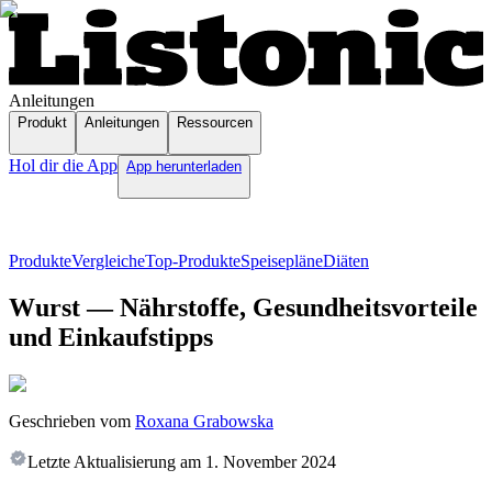
Anleitungen
Produkt
Anleitungen
Ressourcen
Hol dir die App
App herunterladen
Produkte
Vergleiche
Top-Produkte
Speisepläne
Diäten
Wurst — Nährstoffe, Gesundheitsvorteile
und Einkaufstipps
Geschrieben vom
Roxana Grabowska
Letzte Aktualisierung am
1. November 2024