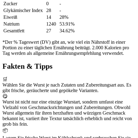
Zucker
0
-
Glykämischer Index
28
-
Eiweiß
14
28%
Natrium
1240
53.91%
Gesamtfett
27
34.62%
*Der % Tageswert (DV) gibt an, wie viel ein Nährstoff in einer
Portion zu einer täglichen Ernährung beiträgt. 2.000 Kalorien pro
Tag werden als allgemeine Ernährungsempfehlung verwendet.
Fakten & Tipps
🛒
Wählen Sie die Wurst je nach Zutaten und Zubereitungsart aus. Es
gibt frische, geräucherte und gepökelte Varianten.
😋
Wurst ist nicht nur eine einzige Wurstart, sondern umfasst eine
Vielzahl von Geschmacksrichtungen und Zubereitungen. Obwohl
Wurst allgemein für ihren herzhaften und würzigen Geschmack
bekannt ist, variiert ihre Textur tatsächlich erheblich und reicht von
grob bis fein.
📦
Lagern Sie frische Wurst im Kühlschrank und verbrauchen Sie sie