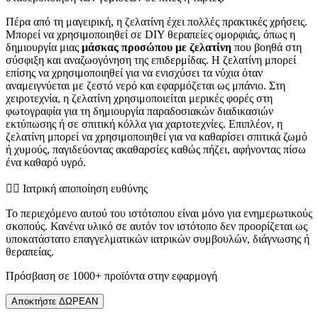
Πέρα από τη μαγειρική, η ζελατίνη έχει πολλές πρακτικές χρήσεις.
Μπορεί να χρησιμοποιηθεί σε DIY θεραπείες ομορφιάς, όπως η
δημιουργία μιας
μάσκας προσώπου με ζελατίνη
που βοηθά στη
σύσφιξη και αναζωογόνηση της επιδερμίδας. Η ζελατίνη μπορεί
επίσης να χρησιμοποιηθεί για να ενισχύσει τα νύχια όταν
αναμειγνύεται με ζεστό νερό και εφαρμόζεται ως μπάνιο. Στη
χειροτεχνία, η ζελατίνη χρησιμοποιείται μερικές φορές στη
φωτογραφία για τη δημιουργία παραδοσιακών διαδικασιών
εκτύπωσης ή σε σπιτική κόλλα για χαρτοτεχνίες. Επιπλέον, η
ζελατίνη μπορεί να χρησιμοποιηθεί για να καθαρίσει σπιτικά ζωμό
ή χυμούς, παγιδεύοντας ακαθαρσίες καθώς πήζει, αφήνοντας πίσω
ένα καθαρό υγρό.
👨‍⚕️️ Ιατρική αποποίηση ευθύνης
Το περιεχόμενο αυτού του ιστότοπου είναι μόνο για ενημερωτικούς
σκοπούς. Κανένα υλικό σε αυτόν τον ιστότοπο δεν προορίζεται ως
υποκατάστατο επαγγελματικών ιατρικών συμβουλών, διάγνωσης ή
θεραπείας.
Πρόσβαση σε 1000+ προϊόντα στην εφαρμογή
Αποκτήστε ΔΩΡΕΑΝ