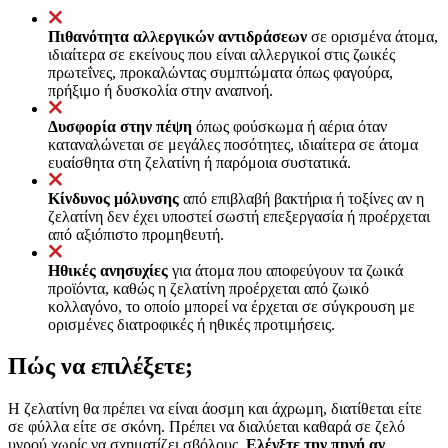
Πιθανότητα αλλεργικών αντιδράσεων
σε ορισμένα άτομα,
ιδιαίτερα σε εκείνους που είναι αλλεργικοί στις ζωικές
πρωτεΐνες, προκαλώντας συμπτώματα όπως φαγούρα,
πρήξιμο ή δυσκολία στην αναπνοή.
Δυσφορία στην πέψη
όπως φούσκωμα ή αέρια όταν
καταναλώνεται σε μεγάλες ποσότητες, ιδιαίτερα σε άτομα
ευαίσθητα στη ζελατίνη ή παρόμοια συστατικά.
Κίνδυνος μόλυνσης
από επιβλαβή βακτήρια ή τοξίνες αν η
ζελατίνη δεν έχει υποστεί σωστή επεξεργασία ή προέρχεται
από αξιόπιστο προμηθευτή.
Ηθικές ανησυχίες
για άτομα που αποφεύγουν τα ζωικά
προϊόντα, καθώς η ζελατίνη προέρχεται από ζωικό
κολλαγόνο, το οποίο μπορεί να έρχεται σε σύγκρουση με
ορισμένες διατροφικές ή ηθικές προτιμήσεις.
Πώς να επιλέξετε;
Η ζελατίνη θα πρέπει να είναι άοσμη και άχρωμη, διατίθεται είτε
σε φύλλα είτε σε σκόνη. Πρέπει να διαλύεται καθαρά σε ζελό
υγρού χωρίς να σχηματίζει σβόλους.
Ελέγξτε την πηγή αν