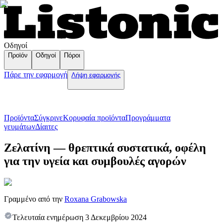
Οδηγοί
Προϊόν
Οδηγοί
Πόροι
Πάρε την εφαρμογή
Λήψη εφαρμογής
Προϊόντα
Σύγκρινε
Κορυφαία προϊόντα
Пρογράμματα
γευμάτων
Δίαιτες
Ζελατίνη — θρεπτικά συστατικά, οφέλη
για την υγεία και συμβουλές αγορών
Γραμμένο από την
Roxana Grabowska
Τελευταία ενημέρωση
3 Δεκεμβρίου 2024