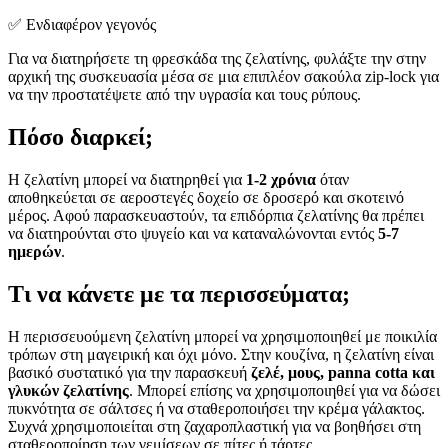
✅ Ενδιαφέρον γεγονός
Για να διατηρήσετε τη φρεσκάδα της ζελατίνης, φυλάξτε την στην
αρχική της συσκευασία μέσα σε μια επιπλέον σακούλα zip-lock για
να την προστατέψετε από την υγρασία και τους ρύπους.
Πόσο διαρκεί;
Η ζελατίνη μπορεί να διατηρηθεί για
1-2 χρόνια
όταν
αποθηκεύεται σε αεροστεγές δοχείο σε δροσερό και σκοτεινό
μέρος. Αφού παρασκευαστούν, τα επιδόρπια ζελατίνης θα πρέπει
να διατηρούνται στο ψυγείο και να καταναλώνονται εντός
5-7
ημερών
.
Τι να κάνετε με τα περισσεύματα;
Η περισσευούμενη ζελατίνη μπορεί να χρησιμοποιηθεί με ποικιλία
τρόπων στη μαγειρική και όχι μόνο. Στην κουζίνα, η ζελατίνη είναι
βασικό συστατικό για την παρασκευή
ζελέ, μους, panna cotta και
γλυκών ζελατίνης
. Μπορεί επίσης να χρησιμοποιηθεί για να δώσει
πυκνότητα σε σάλτσες ή να σταθεροποιήσει την κρέμα γάλακτος.
Συχνά χρησιμοποιείται στη ζαχαροπλαστική για να βοηθήσει στη
σταθεροποίηση των γεμίσεων σε πίτες ή τάρτες.