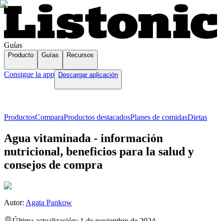
Guías
Producto
Guías
Recursos
Consigue la app
Descargar aplicación
Productos
Compara
Productos destacados
Planes de comidas
Dietas
Agua vitaminada - información
nutricional, beneficios para la salud y
consejos de compra
Autor:
Agata Pankow
Última actualización:
1 de noviembre de 2024