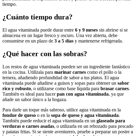
tiempo.
¿Cuánto tiempo dura?
El agua vitaminada puede durar entre
6 y 9 meses
sin abrirse si se
almacena en un lugar fresco y oscuro. Una vez abierta, debe
consumirse en un plazo de
3 a 5 días
y mantenerse refrigerada.
¿Qué hacer con las sobras?
Los restos de agua vitaminada pueden ser un ingrediente fantástico
en la cocina. Utilízala para
marinar carnes
como el pollo o la
ternera, añadiendo profundidad de sabor a tus platos. El agua
vitaminada puede añadirse a guisos y sopas para obtener un
sabor
rico y robusto
, o utilizarse como base líquida para
brasar carnes
.
También es ideal para hacer
pan con agua vitaminada
, ya que
añade un sabor único a la hogaza.
Para darle un toque más sabroso, utilice agua vitaminada en la
fondue de queso
o en la
sopa de queso y agua vitaminada
.
También puede reducir el agua vitaminada en un
glaseado para
verduras o carnes asadas
, o utilizarla en un rebozado para pescado
y patatas fritas. Si se siente aventurero, pruebe a preparar un postre a