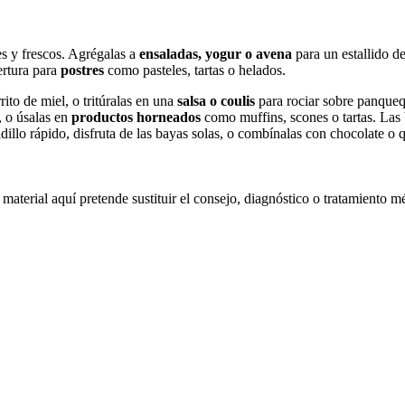
es y frescos. Agrégalas a
ensaladas, yogur o avena
para un estallido d
ertura para
postres
como pasteles, tartas o helados.
ito de miel, o tritúralas en una
salsa o coulis
para rociar sobre panqueq
, o úsalas en
productos horneados
como muffins, scones o tartas. Las
illo rápido, disfruta de las bayas solas, o combínalas con chocolate o 
material aquí pretende sustituir el consejo, diagnóstico o tratamiento m