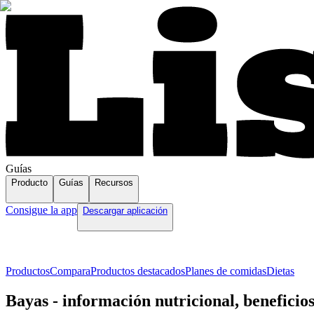
Guías
Producto
Guías
Recursos
Consigue la app
Descargar aplicación
Productos
Compara
Productos destacados
Planes de comidas
Dietas
Bayas - información nutricional, beneficio