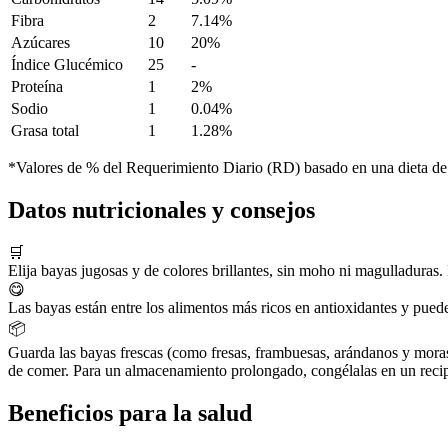
Fibra
2
7.14%
Azúcares
10
20%
Índice Glucémico
25
-
Proteína
1
2%
Sodio
1
0.04%
Grasa total
1
1.28%
*Valores de % del Requerimiento Diario (RD) basado en una dieta de
Datos nutricionales y consejos
🛒
Elija bayas jugosas y de colores brillantes, sin moho ni magulladuras.
😋
Las bayas están entre los alimentos más ricos en antioxidantes y pueden
📦
Guarda las bayas frescas (como fresas, frambuesas, arándanos y moras) 
de comer. Para un almacenamiento prolongado, congélalas en un recipi
Beneficios para la salud