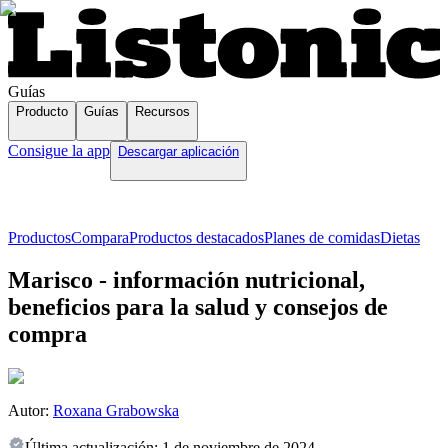
Guías
Producto
Guías
Recursos
Consigue la app
Descargar aplicación
Productos
Compara
Productos destacados
Planes de comidas
Dietas
Marisco - información nutricional,
beneficios para la salud y consejos de
compra
Autor:
Roxana Grabowska
Última actualización:
1 de noviembre de 2024