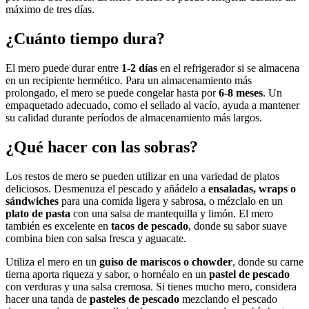
máximo de tres días.
¿Cuánto tiempo dura?
El mero puede durar entre
1-2 días
en el refrigerador si se almacena
en un recipiente hermético. Para un almacenamiento más
prolongado, el mero se puede congelar hasta por
6-8 meses
. Un
empaquetado adecuado, como el sellado al vacío, ayuda a mantener
su calidad durante períodos de almacenamiento más largos.
¿Qué hacer con las sobras?
Los restos de mero se pueden utilizar en una variedad de platos
deliciosos. Desmenuza el pescado y añádelo a
ensaladas, wraps o
sándwiches
para una comida ligera y sabrosa, o mézclalo en un
plato de pasta
con una salsa de mantequilla y limón. El mero
también es excelente en
tacos de pescado
, donde su sabor suave
combina bien con salsa fresca y aguacate.
Utiliza el mero en un
guiso de mariscos o chowder
, donde su carne
tierna aporta riqueza y sabor, o hornéalo en un
pastel de pescado
con verduras y una salsa cremosa. Si tienes mucho mero, considera
hacer una tanda de
pasteles de pescado
mezclando el pescado