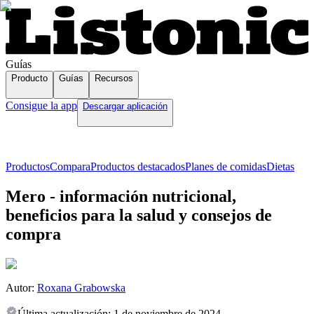
Guías
Producto
Guías
Recursos
Consigue la app
Descargar aplicación
Productos
Compara
Productos destacados
Planes de comidas
Dietas
Mero - información nutricional,
beneficios para la salud y consejos de
compra
Autor:
Roxana Grabowska
Última actualización:
1 de noviembre de 2024