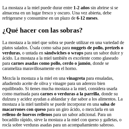
La mostaza a la miel puede durar entre
1-2 años
sin abrirse si se
almacena en un lugar fresco y oscuro. Una vez abierta, debe
refrigerarse y consumirse en un plazo de
6-12 meses
.
¿Qué hacer con las sobras?
La mostaza a la miel que sobra se puede utilizar en una variedad de
platos salados. Úsala como salsa para
nuggets de pollo, pretzels o
verduras
, o untada en
sándwiches o wraps
para un sabor dulce y
ácido. La mostaza a la miel también es excelente como glaseado
para
carnes asadas como pollo, cerdo o jamón
, donde se
carameliza maravillosamente en el horno.
Mezcla la mostaza a la miel en una
vinagreta
para ensaladas,
añadiendo aceite de oliva y vinagre para un aderezo bien
equilibrado. Si tienes mucha mostaza a la miel, considera usarla
como marinada para
carnes o verduras a la parrilla
, donde su
dulzura y acidez ayudan a ablandar y dar sabor a los alimentos. La
mostaza a la miel también se puede incorporar en una
salsa de
macarrones con queso
para un giro ácido, o mezclarla en un
relleno de huevos rellenos
para un sabor adicional. Para un
bocadillo rápido, sirve la mostaza a la miel con queso y galletas, o
rocía sobre verduras asadas para un acompañamiento sabroso.