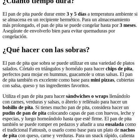
¿Cuánto tiempo dura?
El pan de pita puede durar entre
3 y 5 días
a temperatura ambiente si
se almacena en un recipiente hermético. Para un almacenamiento
más prolongado, el pan de pita se puede congelar hasta por
3 meses
.
Asegúrate de envolverlo bien para evitar quemaduras por
congelación.
¿Qué hacer con las sobras?
El pan de pita que sobra se puede utilizar en una variedad de platos
salados. Córtalo en triángulos y hornéalo para hacer
chips de pita
,
perfectos para mojar en hummus, guacamole u otras salsas. El pan
de pita también es excelente como base para
mini pizzas
, cubiertas
con salsa, queso y tus ingredientes favoritos.
Utiliza el pan de pita para hacer
sándwiches o wraps
llenándolo
con carnes, verduras y salsas, o ábrelo y rellénalo para hacer un
bolsillo de pita
. Si tienes mucho pan de pita, considera hacer un
pudín de pan de pita
colocando capas de pan con huevos, leche y
especias, y luego horneándolo hasta que esté firme. El pan de pita
también se puede romper en pedazos y añadir a una
ensalada
como
el tradicional Fattoush, o usarlo como base para un plato de
nachos
de pita
con queso, carne y verduras. Para un snack rápido, calienta