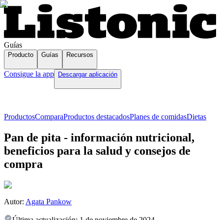
Guías
Producto
Guías
Recursos
Consigue la app
Descargar aplicación
Productos
Compara
Productos destacados
Planes de comidas
Dietas
Pan de pita - información nutricional,
beneficios para la salud y consejos de
compra
Autor:
Agata Pankow
Última actualización:
1 de noviembre de 2024