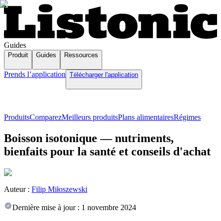
Guides
Produit
Guides
Ressources
Prends l’application
Télécharger l'application
Produits
Comparez
Meilleurs produits
Plans alimentaires
Régimes
Boisson isotonique — nutriments,
bienfaits pour la santé et conseils d'achat
Auteur :
Filip Miłoszewski
Dernière mise à jour :
1 novembre 2024