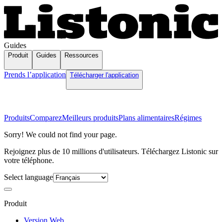
Guides
Produit
Guides
Ressources
Prends l’application
Télécharger l'application
Produits
Comparez
Meilleurs produits
Plans alimentaires
Régimes
Sorry! We could not find your page.
Rejoignez plus de 10 millions d'utilisateurs. Téléchargez Listonic sur
votre téléphone.
Select language
Produit
Version Web