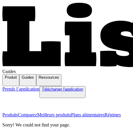
Guides
Produit
Guides
Ressources
Prends l’application
Télécharger l'application
Produits
Comparez
Meilleurs produits
Plans alimentaires
Régimes
Sorry! We could not find your page.