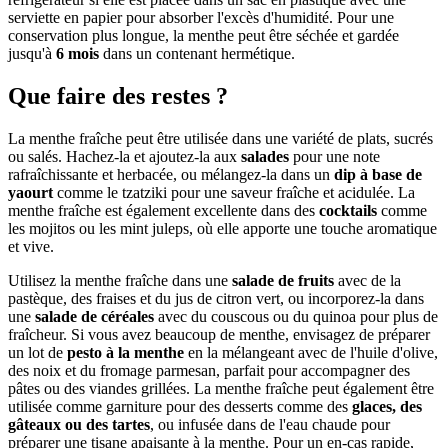
serviette en papier pour absorber l'excès d'humidité. Pour une
conservation plus longue, la menthe peut être séchée et gardée
jusqu'à
6 mois
dans un contenant hermétique.
Que faire des restes ?
La menthe fraîche peut être utilisée dans une variété de plats, sucrés
ou salés. Hachez-la et ajoutez-la aux
salades
pour une note
rafraîchissante et herbacée, ou mélangez-la dans un
dip à base de
yaourt
comme le tzatziki pour une saveur fraîche et acidulée. La
menthe fraîche est également excellente dans des
cocktails
comme
les mojitos ou les mint juleps, où elle apporte une touche aromatique
et vive.
Utilisez la menthe fraîche dans une
salade de fruits
avec de la
pastèque, des fraises et du jus de citron vert, ou incorporez-la dans
une
salade de céréales
avec du couscous ou du quinoa pour plus de
fraîcheur. Si vous avez beaucoup de menthe, envisagez de préparer
un lot de
pesto à la menthe
en la mélangeant avec de l'huile d'olive,
des noix et du fromage parmesan, parfait pour accompagner des
pâtes ou des viandes grillées. La menthe fraîche peut également être
utilisée comme garniture pour des desserts comme des
glaces, des
gâteaux ou des tartes
, ou infusée dans de l'eau chaude pour
préparer une tisane apaisante à la menthe. Pour un en-cas rapide,