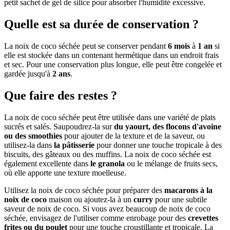
petit sachet de gel de silice pour absorber l'humidité excessive.
Quelle est sa durée de conservation ?
La noix de coco séchée peut se conserver pendant
6 mois
à
1 an
si
elle est stockée dans un contenant hermétique dans un endroit frais
et sec. Pour une conservation plus longue, elle peut être congelée et
gardée jusqu'à
2 ans
.
Que faire des restes ?
La noix de coco séchée peut être utilisée dans une variété de plats
sucrés et salés. Saupoudrez-la sur
du yaourt, des flocons d'avoine
ou des smoothies
pour ajouter de la texture et de la saveur, ou
utilisez-la dans
la pâtisserie
pour donner une touche tropicale à des
biscuits, des gâteaux ou des muffins. La noix de coco séchée est
également excellente dans
le granola
ou le mélange de fruits secs,
où elle apporte une texture moelleuse.
Utilisez la noix de coco séchée pour préparer des
macarons à la
noix de coco
maison ou ajoutez-la à un
curry
pour une subtile
saveur de noix de coco. Si vous avez beaucoup de noix de coco
séchée, envisagez de l'utiliser comme enrobage pour des
crevettes
frites ou du poulet
pour une touche croustillante et tropicale. La