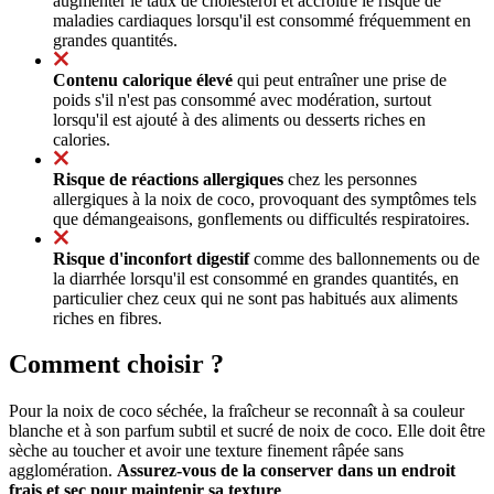
augmenter le taux de cholestérol et accroître le risque de
maladies cardiaques lorsqu'il est consommé fréquemment en
grandes quantités.
Contenu calorique élevé
qui peut entraîner une prise de
poids s'il n'est pas consommé avec modération, surtout
lorsqu'il est ajouté à des aliments ou desserts riches en
calories.
Risque de réactions allergiques
chez les personnes
allergiques à la noix de coco, provoquant des symptômes tels
que démangeaisons, gonflements ou difficultés respiratoires.
Risque d'inconfort digestif
comme des ballonnements ou de
la diarrhée lorsqu'il est consommé en grandes quantités, en
particulier chez ceux qui ne sont pas habitués aux aliments
riches en fibres.
Comment choisir ?
Pour la noix de coco séchée, la fraîcheur se reconnaît à sa couleur
blanche et à son parfum subtil et sucré de noix de coco. Elle doit être
sèche au toucher et avoir une texture finement râpée sans
agglomération.
Assurez-vous de la conserver dans un endroit
frais et sec pour maintenir sa texture
.