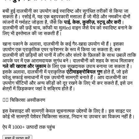
बची हुई दालचीनी का उपयोग कई स्वादिष्ट और सुगंधित तरीकों से किया जा
सकता है। रसोई में, यह एक बहुपरकारी मसाला है जो मीठे और नमकीन दोनों
व्यंजनों में गर्माहट जोड़ता है, जैसे कि
पाई, केक, कुकीज़, स्ट्यू और करी
।
दालचीनी की छड़ें चाय, कॉफी या मुलled वाइन जैसे पेय को स्वादिष्ट बनाने के
लिए भी इस्तेमाल की जा सकती हैं।
खाना पकाने के अलावा, दालचीनी के कई गैर-खाद्य उपयोग भी हैं। इसका
उपयोग एक प्राकृतिक एयर फ्रेशनर के रूप में किया जा सकता है; बस
दालचीनी की छड़ियों को पानी में लौंग और संतरे के छिलकों के साथ उबालें ताकि
आपके घर में एक आरामदायक सुगंध बने। दालचीनी को शहद के साथ मिलाकर
गले की खराश और जुकाम
के लिए एक सुखदायक उपाय बनाया जा सकता है।
इसके अलावा, दालचीनी में प्राकृतिक
एंटीमाइक्रोबियल गुण
होते हैं, जो इसे
घरेलू सफाई समाधानों में एक उपयोगी सामग्री बनाते हैं। आप दालचीनी का
उपयोग चींटियों और अन्य कीड़ों को दूर रखने के लिए भी कर सकते हैं, इसे उन
क्षेत्रों में छिड़ककर जहां वे सक्रिय होते हैं।
👨‍⚕️️ चिकित्सा अस्वीकरण
इस वेबसाइट की सामग्री केवल सूचनात्मक उद्देश्यों के लिए है। इस साइट पर
कोई भी सामग्री पेशेवर चिकित्सा सलाह, निदान या उपचार का विकल्प नहीं है।
ऐप में 1000+ उत्पादों तक पहुंच
मुफ्त में प्राप्त करें