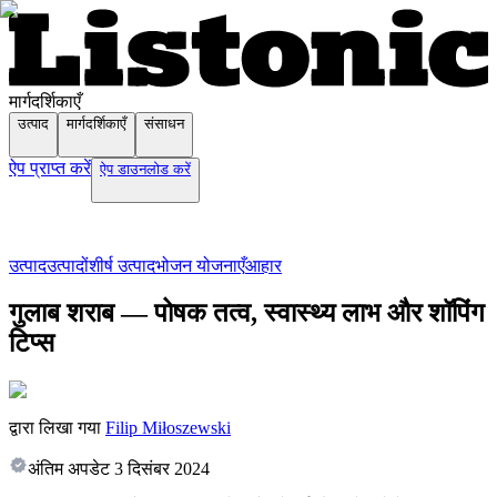
मार्गदर्शिकाएँ
उत्पाद
मार्गदर्शिकाएँ
संसाधन
ऐप प्राप्त करें
ऐप डाउनलोड करें
उत्पाद
उत्पादों
शीर्ष उत्पाद
भोजन योजनाएँ
आहार
गुलाब शराब — पोषक तत्व, स्वास्थ्य लाभ और शॉपिंग
टिप्स
द्वारा लिखा गया
Filip Miłoszewski
अंतिम अपडेट
3 दिसंबर 2024