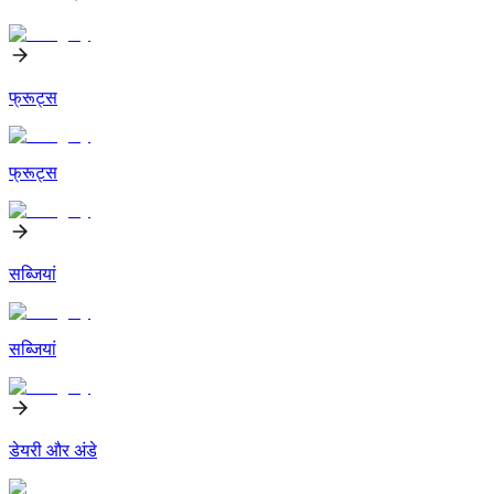
फ्रूट्स
फ्रूट्स
सब्जियां
सब्जियां
डेयरी और अंडे