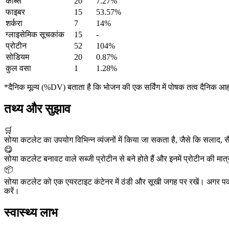
कार्ब्स
20
7.27%
फाइबर
15
53.57%
शर्करा
7
14%
ग्लाइसेमिक सूचकांक
15
-
प्रोटीन
52
104%
सोडियम
20
0.87%
कुल वसा
1
1.28%
*दैनिक मूल्य (%DV) बताता है कि भोजन की एक सर्विंग में पोषक तत्व दैनिक आ
तथ्य और सुझाव
🛒
सोया कटलेट का उपयोग विभिन्न व्यंजनों में किया जा सकता है, जैसे कि सलाद, 
😋
सोया कटलेट बनावट वाले सब्जी प्रोटीन से बने होते हैं और इनमें प्रोटीन की मात
📦
सोया कटलेट को एक एयरटाइट कंटेनर में ठंडी और सूखी जगह पर रखें। अगर पका हुआ
करें।
स्वास्थ्य लाभ