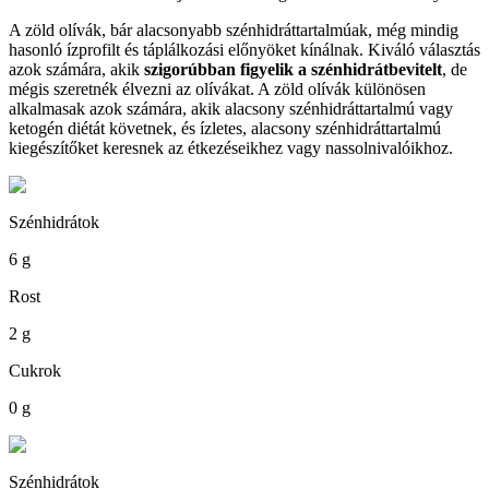
A zöld olívák, bár alacsonyabb szénhidráttartalmúak, még mindig
hasonló ízprofilt és táplálkozási előnyöket kínálnak. Kiváló választás
azok számára, akik
szigorúbban figyelik a szénhidrátbevitelt
, de
mégis szeretnék élvezni az olívákat. A zöld olívák különösen
alkalmasak azok számára, akik alacsony szénhidráttartalmú vagy
ketogén diétát követnek, és ízletes, alacsony szénhidráttartalmú
kiegészítőket keresnek az étkezéseikhez vagy nassolnivalóikhoz.
Szénhidrátok
6 g
Rost
2 g
Cukrok
0 g
Szénhidrátok