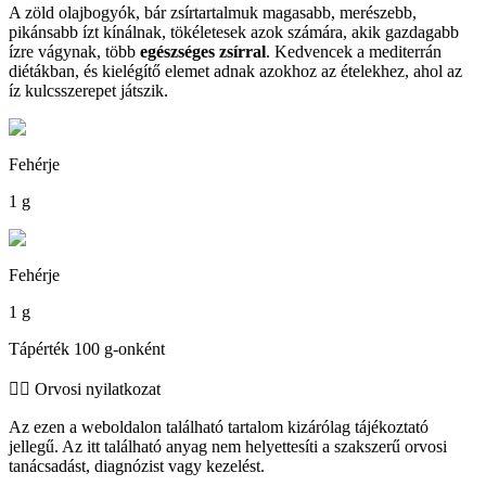
A zöld olajbogyók, bár zsírtartalmuk magasabb, merészebb,
pikánsabb ízt kínálnak, tökéletesek azok számára, akik gazdagabb
ízre vágynak, több
egészséges zsírral
. Kedvencek a mediterrán
diétákban, és kielégítő elemet adnak azokhoz az ételekhez, ahol az
íz kulcsszerepet játszik.
Fehérje
1 g
Fehérje
1 g
Tápérték 100 g-onként
👨‍⚕️️ Orvosi nyilatkozat
Az ezen a weboldalon található tartalom kizárólag tájékoztató
jellegű. Az itt található anyag nem helyettesíti a szakszerű orvosi
tanácsadást, diagnózist vagy kezelést.