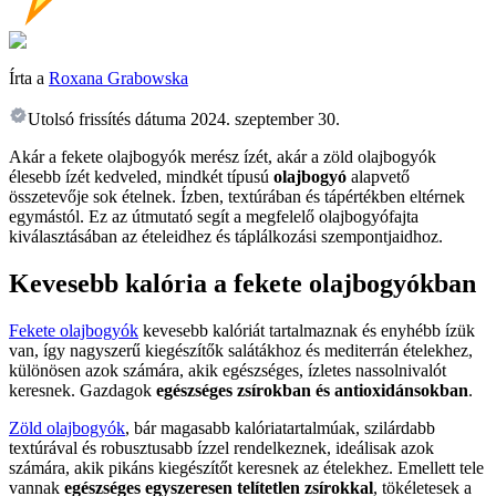
Írta a
Roxana Grabowska
Utolsó frissítés dátuma
2024. szeptember 30.
Akár a fekete olajbogyók merész ízét, akár a zöld olajbogyók
élesebb ízét kedveled, mindkét típusú
olajbogyó
alapvető
összetevője sok ételnek. Ízben, textúrában és tápértékben eltérnek
egymástól. Ez az útmutató segít a megfelelő olajbogyófajta
kiválasztásában az ételeidhez és táplálkozási szempontjaidhoz.
Kevesebb kalória a fekete olajbogyókban
Fekete olajbogyók
kevesebb kalóriát tartalmaznak és enyhébb ízük
van, így nagyszerű kiegészítők salátákhoz és mediterrán ételekhez,
különösen azok számára, akik egészséges, ízletes nassolnivalót
keresnek. Gazdagok
egészséges zsírokban és antioxidánsokban
.
Zöld olajbogyók
, bár magasabb kalóriatartalmúak, szilárdabb
textúrával és robusztusabb ízzel rendelkeznek, ideálisak azok
számára, akik pikáns kiegészítőt keresnek az ételekhez. Emellett tele
vannak
egészséges egyszeresen telítetlen zsírokkal
, tökéletesek a