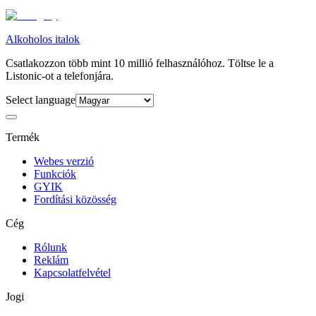
Alkoholos italok
Csatlakozzon több mint 10 millió felhasználóhoz. Töltse le a
Listonic-ot a telefonjára.
Select language
Termék
Webes verzió
Funkciók
GYIK
Fordítási közösség
Cég
Rólunk
Reklám
Kapcsolatfelvétel
Jogi