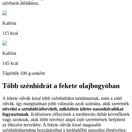
szívbarát diétákhoz.
Kalória
115 kcal
Kalória
145 kcal
Tápérték 100 g-onként
Több szénhidrát a fekete olajbogyóban
A fekete olívák kissé több szénhidrátot tartalmaznak, mint a zöld
olívák, így marginalisan jobb választás azok számára, akik szeretnék
növelni a szénhidrátbevitelt, miközben ízletes nassolnivalókat
fogyasztanak
. Különösen előnyösek a mediterrán diétát követőknek
vagy azoknak, akik több növényi alapú zsírt szeretnének beépíteni
az étkezési terveikbe. A fekete olívák kissé magasabb
szénhidráttartalma hozzájárulhat a kielégítőbb nassolási élményhez.