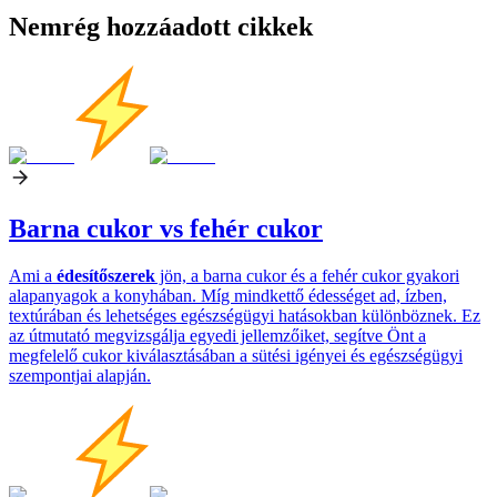
Nemrég hozzáadott cikkek
Barna cukor vs fehér cukor
Ami a
édesítőszerek
jön, a barna cukor és a fehér cukor gyakori
alapanyagok a konyhában. Míg mindkettő édességet ad, ízben,
textúrában és lehetséges egészségügyi hatásokban különböznek. Ez
az útmutató megvizsgálja egyedi jellemzőiket, segítve Önt a
megfelelő cukor kiválasztásában a sütési igényei és egészségügyi
szempontjai alapján.