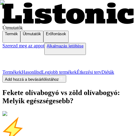
Útmutatók
Termék
Útmutatók
Erőforrások
Szerezd meg az appot
Alkalmazás letöltése
Termékek
Hasonlítsd
Legjobb termékek
Étkezési terv
Diéták
Add hozzá a bevásárlólistához
Fekete olívabogyó vs zöld olívabogyó:
Melyik egészségesebb?