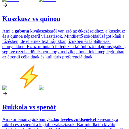
Kuszkusz vs quinoa
Ami a
gabona
kiválasztásáról van szó az étkezéseidhez, a kuszkusz
és a quinoa népszerű választások. Mindkettő sokoldalúságot kínál a
főzésben, de eltérnek textúrájukban, ízükben és táplálkozási
előnyeikben. Ez az útmutató felfedezi a különböző tulajdonságaikat,
segítve ezzel a döntésben, hogy melyik gabona felel meg legjobban
az étrendi céljaidnak és kulináris preferenciáidnak.
Rukkola vs spenót
Amikor tápanyagokban gazdag
leveles zöldségeket
keresünk, a
rukola és a spenót a legjobb választások. Bár mindkettő kiváló