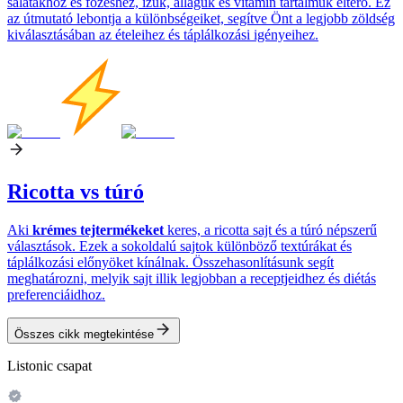
salátákhoz és főzéshez, ízük, állaguk és vitamin tartalmuk eltérő. Ez
az útmutató lebontja a különbségeiket, segítve Önt a legjobb zöldség
kiválasztásában az ételeihez és táplálkozási igényeihez.
Ricotta vs túró
Aki
krémes tejtermékeket
keres, a ricotta sajt és a túró népszerű
választások. Ezek a sokoldalú sajtok különböző textúrákat és
táplálkozási előnyöket kínálnak. Összehasonlításunk segít
meghatározni, melyik sajt illik legjobban a receptjeidhez és diétás
preferenciáidhoz.
Összes cikk megtekintése
Listonic csapat