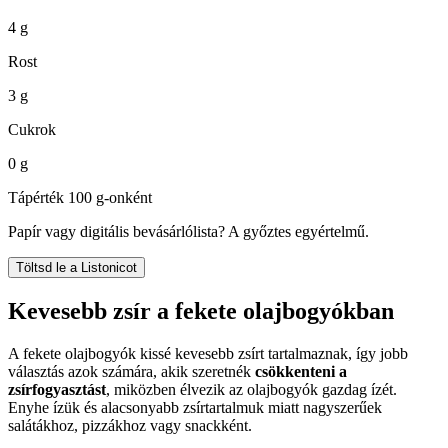
4 g
Rost
3 g
Cukrok
0 g
Tápérték 100 g-onként
Papír vagy digitális bevásárlólista? A győztes egyértelmű.
Töltsd le a Listonicot
Kevesebb zsír a fekete olajbogyókban
A fekete olajbogyók kissé kevesebb zsírt tartalmaznak, így jobb
választás azok számára, akik szeretnék
csökkenteni a
zsírfogyasztást
, miközben élvezik az olajbogyók gazdag ízét.
Enyhe ízük és alacsonyabb zsírtartalmuk miatt nagyszerűek
salátákhoz, pizzákhoz vagy snackként.