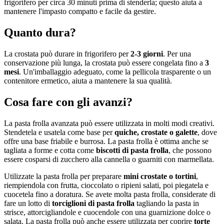
frigorifero per circa 30 minuti prima di stenderla; questo aiuta a
mantenere l'impasto compatto e facile da gestire.
Quanto dura?
La crostata può durare in frigorifero per
2-3 giorni
. Per una
conservazione più lunga, la crostata può essere congelata fino a
3
mesi
. Un'imballaggio adeguato, come la pellicola trasparente o un
contenitore ermetico, aiuta a mantenere la sua qualità.
Cosa fare con gli avanzi?
La pasta frolla avanzata può essere utilizzata in molti modi creativi.
Stendetela e usatela come base per
quiche, crostate o galette
, dove
offre una base friabile e burrosa. La pasta frolla è ottima anche se
tagliata a forme e cotta come
biscotti di pasta frolla
, che possono
essere cosparsi di zucchero alla cannella o guarniti con marmellata.
Utilizzate la pasta frolla per preparare
mini crostate o tortini
,
riempiendola con frutta, cioccolato o ripieni salati, poi piegatela e
cuocetela fino a doratura. Se avete molta pasta frolla, considerate di
fare un lotto di
torciglioni di pasta frolla
tagliando la pasta in
strisce, attorcigliandole e cuocendole con una guarnizione dolce o
salata. La pasta frolla può anche essere utilizzata per coprire
torte