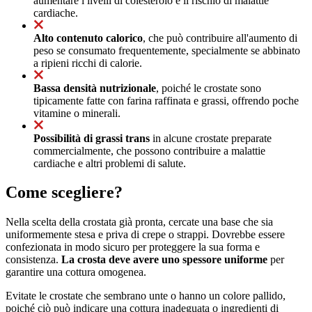
aumentare i livelli di colesterolo e il rischio di malattie
cardiache.
Alto contenuto calorico
, che può contribuire all'aumento di
peso se consumato frequentemente, specialmente se abbinato
a ripieni ricchi di calorie.
Bassa densità nutrizionale
, poiché le crostate sono
tipicamente fatte con farina raffinata e grassi, offrendo poche
vitamine o minerali.
Possibilità di grassi trans
in alcune crostate preparate
commercialmente, che possono contribuire a malattie
cardiache e altri problemi di salute.
Come scegliere?
Nella scelta della crostata già pronta, cercate una base che sia
uniformemente stesa e priva di crepe o strappi. Dovrebbe essere
confezionata in modo sicuro per proteggere la sua forma e
consistenza.
La crosta deve avere uno spessore uniforme
per
garantire una cottura omogenea.
Evitate le crostate che sembrano unte o hanno un colore pallido,
poiché ciò può indicare una cottura inadeguata o ingredienti di