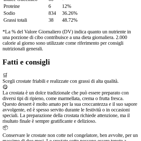
Proteine
6
12%
Sodio
834
36.26%
Grassi totali
38
48.72%
*La % del Valore Giornaliero (DV) indica quanto un nutriente in
una porzione di cibo contribuisce a una dieta giornaliera. 2.000
calorie al giorno sono utilizzate come riferimento per consigli
nutrizionali generali.
Fatti e consigli
🛒
Scegli crostate friabili e realizzate con grassi di alta qualità.
😋
La crostata è un dolce tradizionale che può essere preparato con
diversi tipi di ripieno, come marmellata, crema o frutta fresca.
Questo dessert è molto amato per la sua croccantezza e il suo sapore
avvolgente, ed è spesso servito durante le festività o in occasioni
speciali. La preparazione della crostata richiede attenzione, ma il
risultato finale è sempre gratificante e delizioso.
📦
Conservare le crostate non cotte nel congelatore, ben avvolte, per un
massimo di due mesi. Le crostate cotte possono essere tenute a