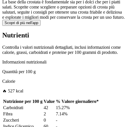
La base della crostata è fondamentale sia per i dolci che per i piatti
salati. Scoprite come scegliere o preparare opzioni di crosta più
salutari, seguite i consigli per ottenere una crosta friabile e deliziosa
e esplorate i migliori modi per conservare la crosta per un uso futuro.
Scopri di più nell'app
Nutrienti
Controlla i valori nutrizionali dettagliati, inclusi informazioni come
calorie, grassi, carboidrati e proteine per 100 grammi di prodotto.
Informazioni nutrizionali
Quantità per
100 g
Calorie
🔥 527 kcal
Nutrizione per
100 g
Value
%
Valore giornaliero
*
Carboidrati
42
15.27%
Fibra
2
7.14%
Zuccheri
0
-
Indice Glicemico
60
-