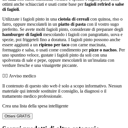
ottimi anche schiacciati e usati come base per
fagioli refried o salse
di fagioli
.
Utilizzate i fagioli pinto in una
ciotola di cereali
con quinoa, riso o
farro, oppure mescolateli in un
piatto di pasta
con il vostro sugo
preferito. Se avete molti fagioli pinto, considerate di preparare degli
hamburger di fagioli
mescolando i fagioli con pangrattato, uova e
spezie, poi friggeteli fino a doratura. I fagioli pinto possono anche
essere aggiunti a un
ripieno per taco
con carne macinata,
formaggio e salsa, o usati come condimento per
pizze o nachos
. Per
uno spuntino veloce, gustate i fagioli pinto da soli con una
spolverata di sale e pepe, oppure mescolateli in un'insalata con
verdure fresche e una vinaigrette piccante.
👨‍⚕️️ Avviso medico
Il contenuto di questo sito web è solo a scopo informativo. Nessun
materiale qui intende sostituire il consiglio, la diagnosi o il
trattamento medico professionale.
Crea una lista della spesa intelligente
Ottieni GRATIS