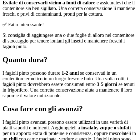
Evitate di conservarli vicino a fonti di calore
e assicuratevi che il
contenitore sia ben sigillato. Una corretta conservazione li mantiene
freschi e privi di contaminanti, pronti per la cottura.
✅ Fatto interessante!
Si consiglia di aggiungere una o due foglie di alloro nel contenitore
di stoccaggio per tenere lontani gli insetti e mantenere freschi i
fagioli pinto.
Quanto dura?
I fagioli pinto possono durare
1-2 anni
se conservati in un
contenitore ermetico in un luogo fresco e buio. Una volta cotti, i
fagioli pinto dovrebbero essere consumati entro
3-5 giorni
se tenuti
in frigorifero. Una corretta conservazione aiuta a mantenere il loro
sapore e il valore nutrizionale.
Cosa fare con gli avanzi?
I fagioli pinto avanzati possono essere utilizzati in una varietà di
piatti saporiti e nutrienti. Aggiungeteli a
insalate, zuppe o stufati
per un apporto extra di proteine e consistenza, oppure mescolateli in
un
chili
con carne macinata, verdure e spezie. I fagioli pinto sono