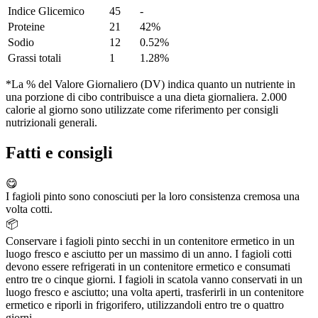
Indice Glicemico
45
-
Proteine
21
42%
Sodio
12
0.52%
Grassi totali
1
1.28%
*La % del Valore Giornaliero (DV) indica quanto un nutriente in
una porzione di cibo contribuisce a una dieta giornaliera. 2.000
calorie al giorno sono utilizzate come riferimento per consigli
nutrizionali generali.
Fatti e consigli
😋
I fagioli pinto sono conosciuti per la loro consistenza cremosa una
volta cotti.
📦
Conservare i fagioli pinto secchi in un contenitore ermetico in un
luogo fresco e asciutto per un massimo di un anno. I fagioli cotti
devono essere refrigerati in un contenitore ermetico e consumati
entro tre o cinque giorni. I fagioli in scatola vanno conservati in un
luogo fresco e asciutto; una volta aperti, trasferirli in un contenitore
ermetico e riporli in frigorifero, utilizzandoli entro tre o quattro
giorni.