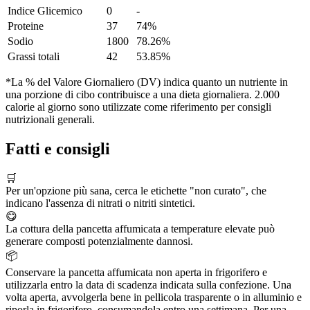
Indice Glicemico
0
-
Proteine
37
74%
Sodio
1800
78.26%
Grassi totali
42
53.85%
*La % del Valore Giornaliero (DV) indica quanto un nutriente in
una porzione di cibo contribuisce a una dieta giornaliera. 2.000
calorie al giorno sono utilizzate come riferimento per consigli
nutrizionali generali.
Fatti e consigli
🛒
Per un'opzione più sana, cerca le etichette "non curato", che
indicano l'assenza di nitrati o nitriti sintetici.
😋
La cottura della pancetta affumicata a temperature elevate può
generare composti potenzialmente dannosi.
📦
Conservare la pancetta affumicata non aperta in frigorifero e
utilizzarla entro la data di scadenza indicata sulla confezione. Una
volta aperta, avvolgerla bene in pellicola trasparente o in alluminio e
riporla in frigorifero, consumandola entro una settimana. Per una