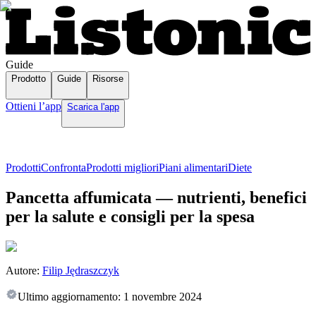
Guide
Prodotto
Guide
Risorse
Ottieni l’app
Scarica l'app
Prodotti
Confronta
Prodotti migliori
Piani alimentari
Diete
Pancetta affumicata — nutrienti, benefici
per la salute e consigli per la spesa
Autore:
Filip Jędraszczyk
Ultimo aggiornamento:
1 novembre 2024