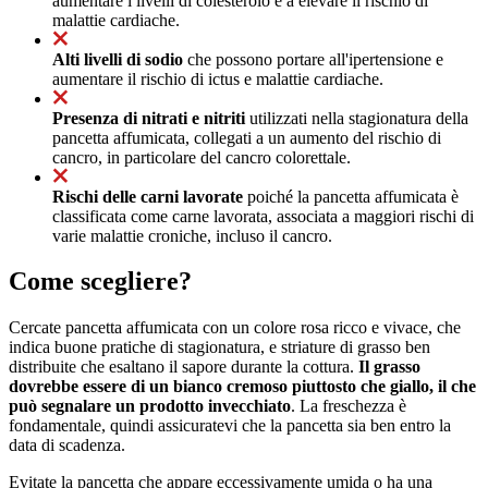
aumentare i livelli di colesterolo e a elevare il rischio di
malattie cardiache.
Alti livelli di sodio
che possono portare all'ipertensione e
aumentare il rischio di ictus e malattie cardiache.
Presenza di nitrati e nitriti
utilizzati nella stagionatura della
pancetta affumicata, collegati a un aumento del rischio di
cancro, in particolare del cancro colorettale.
Rischi delle carni lavorate
poiché la pancetta affumicata è
classificata come carne lavorata, associata a maggiori rischi di
varie malattie croniche, incluso il cancro.
Come scegliere?
Cercate pancetta affumicata con un colore rosa ricco e vivace, che
indica buone pratiche di stagionatura, e striature di grasso ben
distribuite che esaltano il sapore durante la cottura.
Il grasso
dovrebbe essere di un bianco cremoso piuttosto che giallo, il che
può segnalare un prodotto invecchiato
. La freschezza è
fondamentale, quindi assicuratevi che la pancetta sia ben entro la
data di scadenza.
Evitate la pancetta che appare eccessivamente umida o ha una