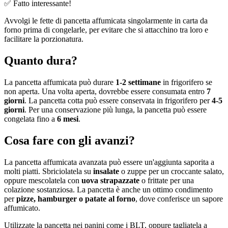
✅ Fatto interessante!
Avvolgi le fette di pancetta affumicata singolarmente in carta da
forno prima di congelarle, per evitare che si attacchino tra loro e
facilitare la porzionatura.
Quanto dura?
La pancetta affumicata può durare
1-2 settimane
in frigorifero se
non aperta. Una volta aperta, dovrebbe essere consumata entro
7
giorni
. La pancetta cotta può essere conservata in frigorifero per
4-5
giorni
. Per una conservazione più lunga, la pancetta può essere
congelata fino a
6 mesi
.
Cosa fare con gli avanzi?
La pancetta affumicata avanzata può essere un'aggiunta saporita a
molti piatti. Sbriciolatela su
insalate
o zuppe per un croccante salato,
oppure mescolatela con
uova strapazzate
o frittate per una
colazione sostanziosa. La pancetta è anche un ottimo condimento
per
pizze, hamburger o patate al forno
, dove conferisce un sapore
affumicato.
Utilizzate la pancetta nei panini come i BLT, oppure tagliatela a