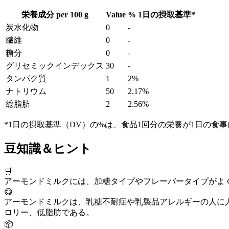
栄養成分 per
100 g
Value
%
1日の摂取基準
*
炭水化物
0
-
繊維
0
-
糖分
0
-
グリセミックインデックス
30
-
タンパク質
1
2%
ナトリウム
50
2.17%
総脂肪
2
2.56%
*1日の摂取基準（DV）の%は、食品1回分の栄養が1日の食
豆知識＆ヒント
🛒
アーモンドミルクには、加糖タイプやフレーバータイプがよ
😋
アーモンドミルクは、乳糖不耐症や乳製品アレルギーの人に
ロリー、低脂肪である。
📦