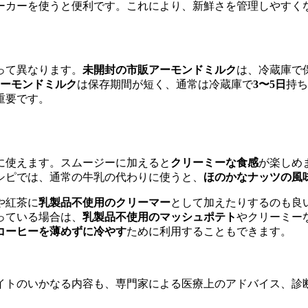
ーカーを使うと便利です。これにより、新鮮さを管理しやすく
って異なります。
未開封の市販アーモンドミルク
は、冷蔵庫で
ーモンドミルク
は保存期間が短く、通常は冷蔵庫で
3〜5日
持ち
重要です。
に使えます。スムージーに加えると
クリーミーな食感
が楽しめ
シピでは、通常の牛乳の代わりに使うと、
ほのかなナッツの風
や紅茶に
乳製品不使用のクリーマー
として加えたりするのも良
っている場合は、
乳製品不使用のマッシュポテト
やクリーミー
コーヒーを薄めずに冷やす
ために利用することもできます。
イトのいかなる内容も、専門家による医療上のアドバイス、診