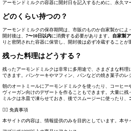
アーモンドミルクの容器に開封日を記入するために、永久マ
どのくらい持つの？
アーモンドミルクの保存期間は、市販のものか自家製かによ
開封後は、
7〜10日以内
に消費する必要があります。
自家製ア
りと密閉された容器に保管し、開封後は必ず冷蔵することが
残った料理はどうする？
残ったアーモンドミルクは非常に多用途で、さまざまな料理
できます。パンケーキやマフィン、パンなどの焼き菓子のレ
朝のオートミールにアーモンドミルクを使ったり、コーヒー
ヴィーガン向けのデザートを作ることもできます。大量に残
ミルクは氷皿で凍らせておき、後でスムージーに使ったり、
👨‍⚕️️ 免責事項
本サイトの内容は、情報提供のみを目的としています。本サ