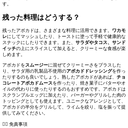
す。
残った料理はどうする？
残ったアボカドは、さまざまな料理に活用できます。
ワカモ
レ
にしてマッシュしたり、トーストに塗って手軽で健康的な
スナックにしたりできます。また、
サラダやタコス、サンド
イッチ
の上にスライスして加えると、クリーミーな食感が楽
しめます。
アボカドを
スムージー
に混ぜてクリーミーさをプラスした
り、サラダ用の乳製品不使用の
アボカドドレッシング
を作っ
たりするのも良いでしょう。熟したアボカドがあれば、
チョ
コレートアボカドムース
を作ったり、焼き菓子にバターやオ
イルの代わりに使ったりするのもおすすめです。アボカドは
スクランブルエッグに加えたり、バーガーやグリルした肉の
トッピングとしても使えます。ユニークなアレンジとして、
アボカドの半分をグリルして、ライムを絞り、塩を振って提
供してみてください。
👨‍⚕️️ 免責事項