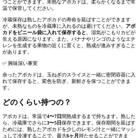
つことができます。未熟なアボカドは、柔らかくなるまで常
温で保管してください。
冷蔵保存は熟したアボカドの寿命を延ばすことができます
が、未熟なものを冷蔵庫に入れるのは避けてください。
アボ
カドをビニール袋に入れて保存すると
、湿気がこもりカビが
生える原因になります。また、バナナやリンゴのようなエチ
レンを生成する果物の近くに置くと、熟成が進みすぎること
があります。
✅ 興味深い事実
余ったアボカドは、玉ねぎのスライスと一緒に密閉容器に入
れて保存すると、変色を防ぎ、新鮮さを保つことができま
す。
どのくらい持つの？
アボカドは、常温で
4〜7日
間熟成するまで持ちます。熟した
ら、冷蔵庫でさらに
3〜5日
保存できます。保存期間を延ばす
ためには、熟したアボカドを少しのレモン汁と一緒にマッシ
ュして冷凍することで、最大
6ヶ月
持たせることができま