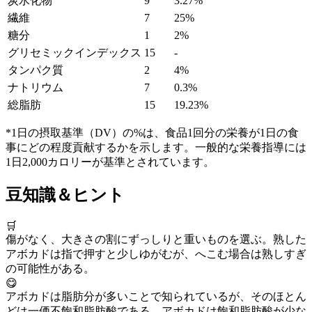
炭水化物
9
3.27%
繊維
7
25%
糖分
1
2%
グリセミックインデックス
15
-
タンパク質
2
4%
ナトリウム
7
0.3%
総脂肪
15
19.23%
*1日の摂取基準（DV）の%は、食品1回分の栄養が1日の食
事にどの程度貢献するかを示します。一般的な栄養指導には
1日2,000カロリーが基準とされています。
豆知識＆ヒント
🛒
傷がなく、大きさの割にずっしりと重いものを選ぶ。熟した
アボカドは指で押すと少しゆがむが、へこむ場合は熟しすぎ
の可能性がある。
😋
アボカドは脂肪分が多いことで知られているが、そのほとん
どは一価不飽和脂肪酸である。アボカドは飽和脂肪酸が少な