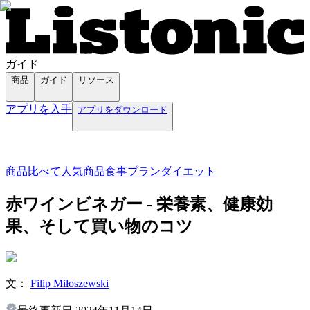
ガイド
商品
ガイド
リソース
アプリを入手
アプリをダウンロード
商品
比べて
人気商品
食事プラン
ダイエット
赤ワインビネガー - 栄養素、健康効
果、そして買い物のコツ
文：
Filip Miłoszewski