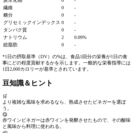
炭水化物
0
-
繊維
0
-
糖分
0
-
グリセミックインデックス
0
-
タンパク質
0
-
ナトリウム
2
0.09%
総脂肪
0
-
*1日の摂取基準（DV）の%は、食品1回分の栄養が1日の食
事にどの程度貢献するかを示します。一般的な栄養指導には
1日2,000カロリーが基準とされています。
豆知識＆ヒント
🛒
より複雑な風味を求めるなら、熟成させたビネガーを選ぼ
う。
😋
赤ワインビネガーは赤ワインを発酵させたもので、その酸味
と風味から料理に使われる。