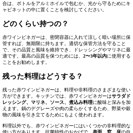
合は、ボトルをアルミホイルで包むか、光から守るためにキ
ャビネットの中に置くことを検討してください。
どのくらい持つの？
赤ワインビネガーは、密閉容器に入れて涼しく暗い場所に保
管すれば、無期限に持ちます。適切な保管方法を守ること
で、その品質と風味を維持でき、ドレッシングやマリネに最
適です。最高の品質を保つためには、
2〜3年以内
に使用する
ことをお勧めします。
残った料理はどうする？
残った赤ワインビネガーは、料理や非料理のさまざまな使い
方ができます。キッチンでは、赤ワインビネガーは
サラダド
レッシング、マリネ、ソース、煮込み料理
に酸味と深みを加
えます。鍋のデグレーズや肉の柔らかくするため、野菜や穀
物の風味を引き立てるためにもよく使われます。
料理以外でも、赤ワインビネガーにはいくつかの非料理的な
使い方があります。抗菌特性のおかげで、
表面、窓、床
の自