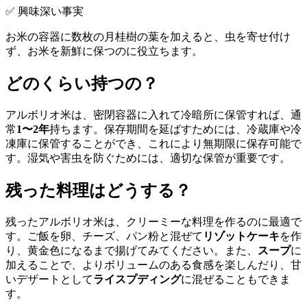
✅ 興味深い事実
お米の容器に数枚の月桂樹の葉を加えると、虫を寄せ付け
ず、お米を新鮮に保つのに役立ちます。
どのくらい持つの？
アルボリオ米は、密閉容器に入れて冷暗所に保管すれば、通
常
1〜2年
持ちます。保存期間を延ばすためには、冷蔵庫や冷
凍庫に保管することができ、これにより無期限に保存可能で
す。湿気や害虫を防ぐためには、適切な保管が重要です。
残った料理はどうする？
残ったアルボリオ米は、クリーミーな料理を作るのに最適で
す。ご飯を卵、チーズ、パン粉と混ぜて
リゾットケーキ
を作
り、黄金色になるまで揚げてみてください。また、
スープ
に
加えることで、よりボリュームのある食感を楽しんだり、甘
いデザートとして
ライスプディング
に混ぜることもできま
す。