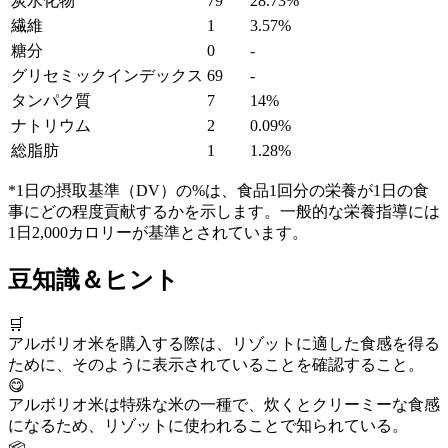
炭水化物
79
28.73%
繊維
1
3.57%
糖分
0
-
グリセミックインデックス
69
-
タンパク質
7
14%
ナトリウム
2
0.09%
総脂肪
1
1.28%
*1日の摂取基準（DV）の%は、食品1回分の栄養が1日の食
事にどの程度貢献するかを示します。一般的な栄養指導には
1日2,000カロリーが基準とされています。
豆知識＆ヒント
🛒
アルボリオ米を購入する際は、リゾットに適した食感を得る
ために、そのように表示されていることを確認すること。
😋
アルボリオ米は特殊な米の一種で、炊くとクリーミーな食感
になるため、リゾットに使われることで知られている。