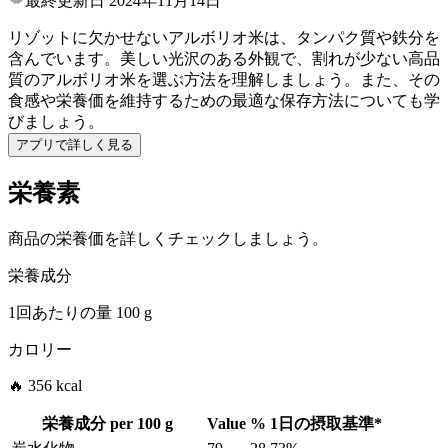
最終更新日
2024年11月14日
リゾットに欠かせないアルボリオ米は、タンパク質や鉄分を
含んでいます。美しい光沢のある外観で、割れが少ない高品
質のアルボリオ米を選ぶ方法を理解しましょう。また、その
食感や栄養価を維持するための最適な保存方法についても学
びましょう。
アプリで詳しく見る
栄養素
商品の栄養価を詳しくチェックしましょう。
栄養成分
1回あたりの量
100 g
カロリー
🔥 356 kcal
栄養成分 per
100 g
Value
%
1日の摂取基準
*