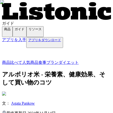
ガイド
商品
ガイド
リソース
アプリを入手
アプリをダウンロード
商品
比べて
人気商品
食事プラン
ダイエット
アルボリオ米 - 栄養素、健康効果、そ
して買い物のコツ
文：
Agata Pankow