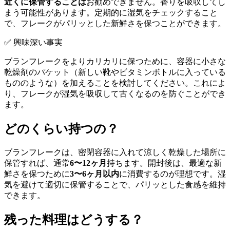
近くに保管することは
お勧めできません。香りを吸収してし
まう可能性があります。定期的に湿気をチェックすること
で、フレークがパリッとした新鮮さを保つことができます。
✅ 興味深い事実
ブランフレークをよりカリカリに保つために、容器に小さな
乾燥剤のパケット（新しい靴やビタミンボトルに入っている
もののような）を加えることを検討してください。これによ
り、フレークが湿気を吸収して古くなるのを防ぐことができ
ます。
どのくらい持つの？
ブランフレークは、密閉容器に入れて涼しく乾燥した場所に
保管すれば、通常
6〜12ヶ月
持ちます。開封後は、最適な新
鮮さを保つために
3〜6ヶ月以内
に消費するのが理想です。湿
気を避けて適切に保管することで、パリッとした食感を維持
できます。
残った料理はどうする？