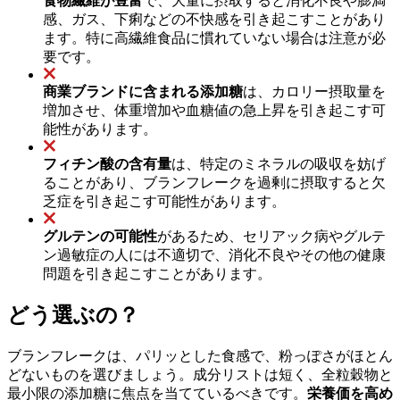
食物繊維が豊富
で、大量に摂取すると消化不良や膨満
感、ガス、下痢などの不快感を引き起こすことがあり
ます。特に高繊維食品に慣れていない場合は注意が必
要です。
商業ブランドに含まれる添加糖
は、カロリー摂取量を
増加させ、体重増加や血糖値の急上昇を引き起こす可
能性があります。
フィチン酸の含有量
は、特定のミネラルの吸収を妨げ
ることがあり、ブランフレークを過剰に摂取すると欠
乏症を引き起こす可能性があります。
グルテンの可能性
があるため、セリアック病やグルテ
ン過敏症の人には不適切で、消化不良やその他の健康
問題を引き起こすことがあります。
どう選ぶの？
ブランフレークは、パリッとした食感で、粉っぽさがほとん
どないものを選びましょう。成分リストは短く、全粒穀物と
最小限の添加糖に焦点を当てているべきです。
栄養価を高め