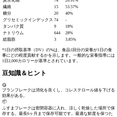
炭水化物
74
26.91%
繊維
15
53.57%
糖分
20
40%
グリセミックインデックス
74
-
タンパク質
9
18%
ナトリウム
644
28%
総脂肪
3
3.85%
*1日の摂取基準（DV）の%は、食品1回分の栄養が1日の食
事にどの程度貢献するかを示します。一般的な栄養指導には
1日2,000カロリーが基準とされています。
豆知識＆ヒント
😋
ブランフレークは消化を良くし、コレステロール値を下げる
効果がある。
📦
ふすまフレークは密閉容器に入れ、涼しく乾燥した場所で保
存する。最長6ヶ月まで保存可能です。最適な鮮度を保つた