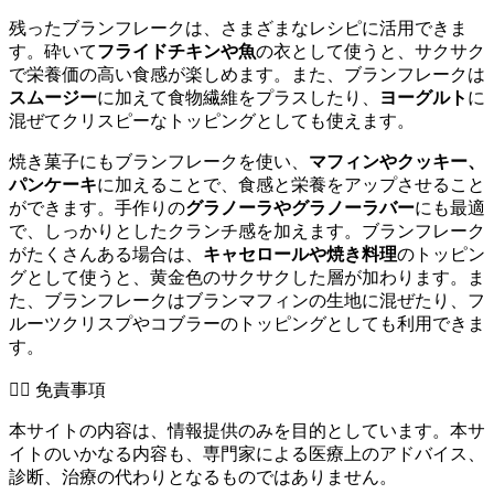
残ったブランフレークは、さまざまなレシピに活用できま
す。砕いて
フライドチキンや魚
の衣として使うと、サクサク
で栄養価の高い食感が楽しめます。また、ブランフレークは
スムージー
に加えて食物繊維をプラスしたり、
ヨーグルト
に
混ぜてクリスピーなトッピングとしても使えます。
焼き菓子にもブランフレークを使い、
マフィンやクッキー、
パンケーキ
に加えることで、食感と栄養をアップさせること
ができます。手作りの
グラノーラやグラノーラバー
にも最適
で、しっかりとしたクランチ感を加えます。ブランフレーク
がたくさんある場合は、
キャセロールや焼き料理
のトッピン
グとして使うと、黄金色のサクサクした層が加わります。ま
た、ブランフレークはブランマフィンの生地に混ぜたり、フ
ルーツクリスプやコブラーのトッピングとしても利用できま
す。
👨‍⚕️️ 免責事項
本サイトの内容は、情報提供のみを目的としています。本サ
イトのいかなる内容も、専門家による医療上のアドバイス、
診断、治療の代わりとなるものではありません。