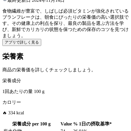
最終更新日
2024年11月14日
食物繊維が豊富で、しばしば必須ビタミンが強化されている
ブランフレークは、朝食にぴったりの栄養価の高い選択肢で
す。その健康上の利点を探り、最良の製品を選ぶ方法を学
び、新鮮でカリカリの状態を保つための保存のコツを見つけ
ましょう。
アプリで詳しく見る
栄養素
商品の栄養価を詳しくチェックしましょう。
栄養成分
1回あたりの量
100 g
カロリー
🔥 334 kcal
栄養成分 per
100 g
Value
%
1日の摂取基準
*