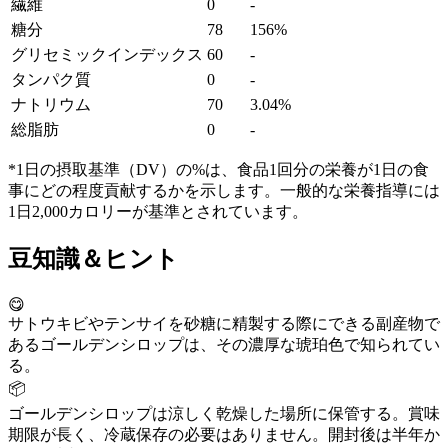
繊維
0
-
糖分
78
156%
グリセミックインデックス
60
-
タンパク質
0
-
ナトリウム
70
3.04%
総脂肪
0
-
*1日の摂取基準（DV）の%は、食品1回分の栄養が1日の食
事にどの程度貢献するかを示します。一般的な栄養指導には
1日2,000カロリーが基準とされています。
豆知識＆ヒント
😋
サトウキビやテンサイを砂糖に精製する際にできる副産物で
あるゴールデンシロップは、その濃厚な琥珀色で知られてい
る。
📦
ゴールデンシロップは涼しく乾燥した場所に保管する。賞味
期限が長く、冷蔵保存の必要はありません。開封後は半年か