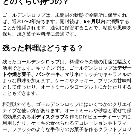
どのくらい持つの？
ゴールデンシロップは、未開封の状態で冷暗所に保管すれ
ば、通常
1〜2年
持ちます。開封後は、
6ヶ月以内
に消費する
ことが推奨されます。適切に保管することで、粘度や風味を
保ち、焼き菓子や料理に最適です。
残った料理はどうする？
残ったゴールデンシロップは、料理やその他の用途に幅広く
活用できます。キッチンでは、ゴールデンシロップは
デザー
トや焼き菓子、パンケーキ、マリネ
にリッチでキャラメルの
ような風味を加えます。ケーキやクッキー、プリンの甘味料
として使ったり、オートミールやヨーグルトにかけたりする
こともできます。
料理以外でも、ゴールデンシロップにはいくつかのクリエイ
ティブな使い方があります。オートミールや砂糖と混ぜて保
湿効果のある
ボディスクラブ
を作るDIYビューティーケアに
利用したり、ケーキの食べられるデコレーションやトフィ
ー、ファッジのような手作りのお菓子を作るクラフトプロジ