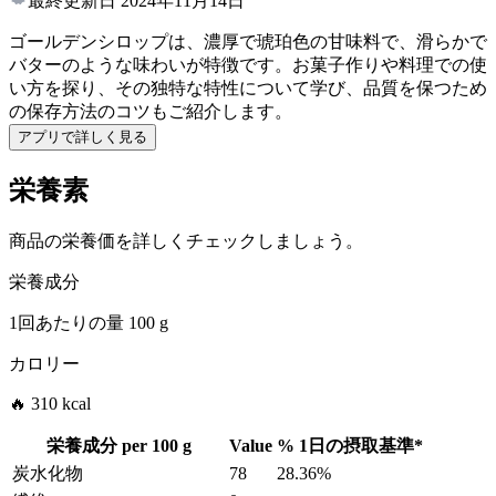
最終更新日
2024年11月14日
ゴールデンシロップは、濃厚で琥珀色の甘味料で、滑らかで
バターのような味わいが特徴です。お菓子作りや料理での使
い方を探り、その独特な特性について学び、品質を保つため
の保存方法のコツもご紹介します。
アプリで詳しく見る
栄養素
商品の栄養価を詳しくチェックしましょう。
栄養成分
1回あたりの量
100 g
カロリー
🔥 310 kcal
栄養成分 per
100 g
Value
%
1日の摂取基準
*
炭水化物
78
28.36%