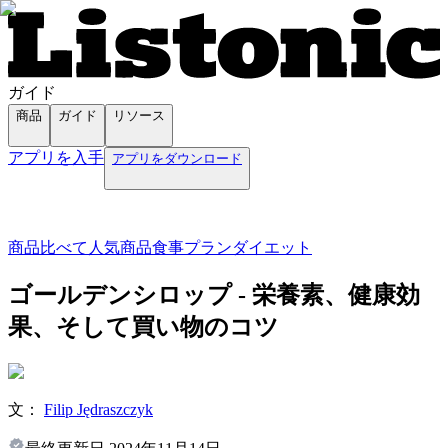
ガイド
商品
ガイド
リソース
アプリを入手
アプリをダウンロード
商品
比べて
人気商品
食事プラン
ダイエット
ゴールデンシロップ - 栄養素、健康効
果、そして買い物のコツ
文：
Filip Jędraszczyk