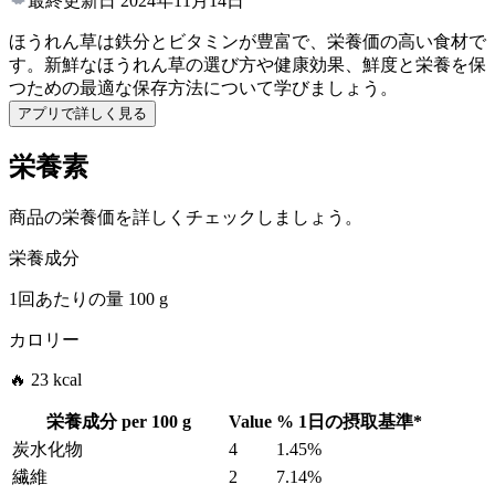
最終更新日
2024年11月14日
ほうれん草は鉄分とビタミンが豊富で、栄養価の高い食材で
す。新鮮なほうれん草の選び方や健康効果、鮮度と栄養を保
つための最適な保存方法について学びましょう。
アプリで詳しく見る
栄養素
商品の栄養価を詳しくチェックしましょう。
栄養成分
1回あたりの量
100 g
カロリー
🔥 23 kcal
栄養成分 per
100 g
Value
%
1日の摂取基準
*
炭水化物
4
1.45%
繊維
2
7.14%