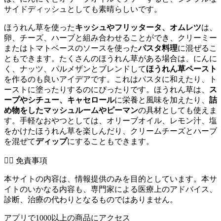
サイドディッシュとしても素晴らしいです。
ほうれん草を使った
キッシュやフリッタータ、オムレツ
は、
卵、チーズ、ハーブと組み合わせることができ、クリーミー
またはトマトベースのソースを使った
パスタ料理
に混ぜるこ
ともできます。たくさんのほうれん草がある場合は、にんに
く、ナッツ、パルメザンとブレンドして
ほうれん草ペースト
を作るのも良いアイデアです。これはパスタに和えたり、ト
ーストに塗ったりするのにぴったりです。ほうれん草は、
ス
ープやシチュー、キャセロール
に栄養と風味を加えたり、
詰
め物をしたマッシュルームやピーマン
の具材としても使えま
す。手軽なおやつとしては、オリーブオイル、レモン汁、塩
をかけたほうれん草を楽しんだり、クリームチーズとハーブ
を混ぜて
ディップ
にすることもできます。
👨‍⚕️️ 免責事項
本サイトの内容は、情報提供のみを目的としています。本サ
イトのいかなる内容も、専門家による医療上のアドバイス、
診断、治療の代わりとなるものではありません。
アプリで1000以上の商品にアクセス