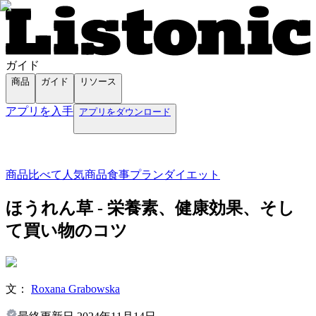
ガイド
商品
ガイド
リソース
アプリを入手
アプリをダウンロード
商品
比べて
人気商品
食事プラン
ダイエット
ほうれん草 - 栄養素、健康効果、そし
て買い物のコツ
文：
Roxana Grabowska