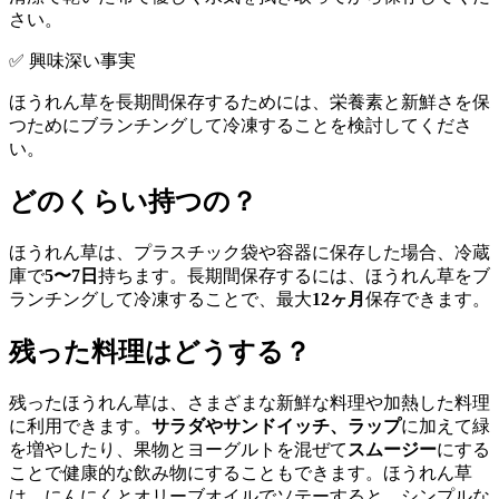
さい。
✅ 興味深い事実
ほうれん草を長期間保存するためには、栄養素と新鮮さを保
つためにブランチングして冷凍することを検討してくださ
い。
どのくらい持つの？
ほうれん草は、プラスチック袋や容器に保存した場合、冷蔵
庫で
5〜7日
持ちます。長期間保存するには、ほうれん草をブ
ランチングして冷凍することで、最大
12ヶ月
保存できます。
残った料理はどうする？
残ったほうれん草は、さまざまな新鮮な料理や加熱した料理
に利用できます。
サラダやサンドイッチ、ラップ
に加えて緑
を増やしたり、果物とヨーグルトを混ぜて
スムージー
にする
ことで健康的な飲み物にすることもできます。ほうれん草
は、にんにくとオリーブオイルでソテーすると、シンプルな