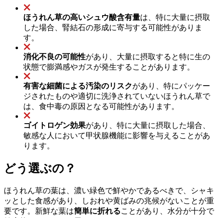
ほうれん草の高いシュウ酸含有量
は、特に大量に摂取
した場合、腎結石の形成に寄与する可能性がありま
す。
消化不良の可能性
があり、大量に摂取すると特に生の
状態で膨満感やガスが発生することがあります。
有害な細菌による汚染のリスク
があり、特にパッケー
ジされたものや適切に洗浄されていないほうれん草で
は、食中毒の原因となる可能性があります。
ゴイトロゲン効果
があり、特に大量に摂取した場合、
敏感な人において甲状腺機能に影響を与えることがあ
ります。
どう選ぶの？
ほうれん草の葉は、濃い緑色で鮮やかであるべきで、シャキ
ッとした食感があり、しおれや黄ばみの兆候がないことが重
要です。新鮮な葉は
簡単に折れる
ことがあり、水分が十分で