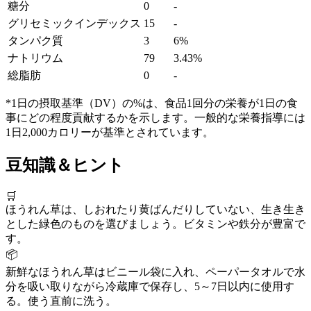
糖分
0
-
グリセミックインデックス
15
-
タンパク質
3
6%
ナトリウム
79
3.43%
総脂肪
0
-
*1日の摂取基準（DV）の%は、食品1回分の栄養が1日の食
事にどの程度貢献するかを示します。一般的な栄養指導には
1日2,000カロリーが基準とされています。
豆知識＆ヒント
🛒
ほうれん草は、しおれたり黄ばんだりしていない、生き生き
とした緑色のものを選びましょう。ビタミンや鉄分が豊富で
す。
📦
新鮮なほうれん草はビニール袋に入れ、ペーパータオルで水
分を吸い取りながら冷蔵庫で保存し、5～7日以内に使用す
る。使う直前に洗う。