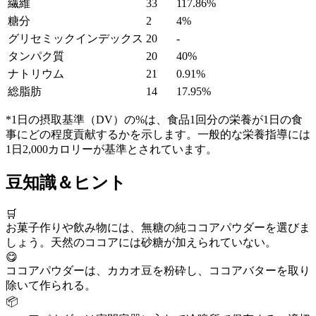
繊維
33
117.86%
糖分
2
4%
グリセミックインデックス
20
-
タンパク質
20
40%
ナトリウム
21
0.91%
総脂肪
14
17.95%
*1日の摂取基準（DV）の%は、食品1回分の栄養が1日の食
事にどの程度貢献するかを示します。一般的な栄養指導には
1日2,000カロリーが基準とされています。
豆知識＆ヒント
🛒
お菓子作りや飲み物には、無糖の純ココアパウダーを選びま
しょう。天然のココアには砂糖が加えられていない。
😋
ココアパウダーは、カカオ豆を粉砕し、ココアバターを取り
除いて作られる。
📦