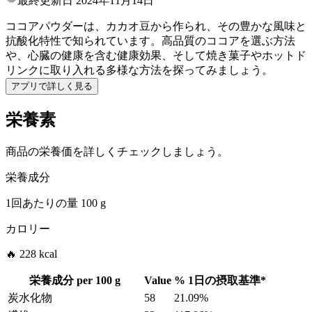
最終更新日
2024年11月14日
ココアパウダーは、カカオ豆から作られ、その豊かな風味と
抗酸化特性で知られています。高品質のココアを選ぶ方法
や、心臓の健康を含む健康効果、そして焼き菓子やホットド
リンクに取り入れる多様な方法を探ってみましょう。
アプリで詳しく見る
栄養素
商品の栄養価を詳しくチェックしましょう。
栄養成分
1回あたりの量
100 g
カロリー
🔥 228 kcal
栄養成分 per
100 g
Value
%
1日の摂取基準
*
炭水化物
58
21.09%