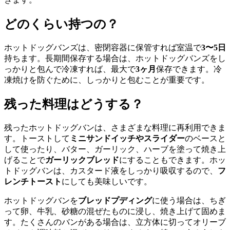
どのくらい持つの？
ホットドッグバンズは、密閉容器に保管すれば室温で
3〜5日
持ちます。長期間保存する場合は、ホットドッグバンズをし
っかりと包んで冷凍すれば、最大で
3ヶ月
保存できます。冷
凍焼けを防ぐために、しっかりと包むことが重要です。
残った料理はどうする？
残ったホットドッグバンは、さまざまな料理に再利用できま
す。トーストして
ミニサンドイッチやスライダー
のベースと
して使ったり、バター、ガーリック、ハーブを塗って焼き上
げることで
ガーリックブレッド
にすることもできます。ホッ
トドッグバンは、カスタード液をしっかり吸収するので、
フ
レンチトースト
にしても美味しいです。
ホットドッグバンを
ブレッドプディング
に使う場合は、ちぎ
って卵、牛乳、砂糖の混ぜたものに浸し、焼き上げて固めま
す。たくさんのバンがある場合は、立方体に切ってオリーブ