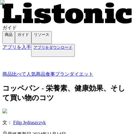
ガイド
商品
ガイド
リソース
アプリを入手
アプリをダウンロード
商品
比べて
人気商品
食事プラン
ダイエット
コッペパン - 栄養素、健康効果、そし
て買い物のコツ
文：
Filip Jędraszczyk