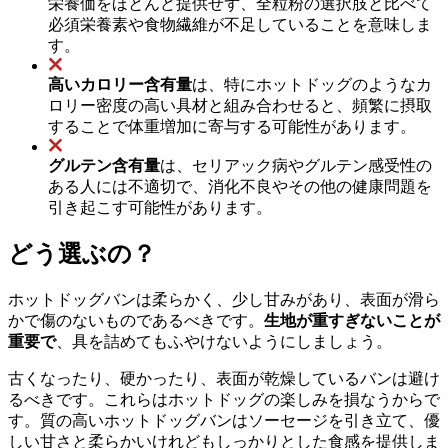
栄養価をほとんど提供せず、全粒粉の選択肢と比べて
必須栄養素や食物繊維が不足していることを意味しま
す。
高いカロリー含有量
は、特にホットドッグのようなカ
ロリー密度の高い具材と組み合わせると、頻繁に摂取
することで体重増加に寄与する可能性があります。
グルテン含有量
は、セリアック病やグルテン感受性の
ある人には不適切で、消化不良やその他の健康問題を
引き起こす可能性があります。
どう選ぶの？
ホットドッグバンは柔らかく、少し甘みがあり、表面が滑ら
かで傷のないものであるべきです。
生地が重すぎないことが
重要で
、具を詰めてもふやけないようにしましょう。
古くなったり、硬かったり、表面が乾燥しているバンは避け
るべきです。これらはホットドッグの楽しみを損なうからで
す。質の高いホットドッグバンはソーセージを引き立て、優
しい甘さと柔らかいけれどもしっかりとした食感を提供しま