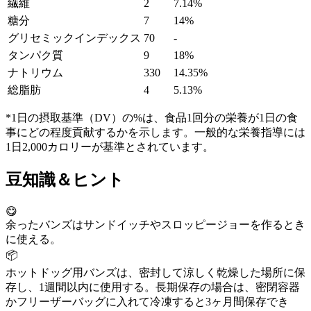
繊維
2
7.14%
糖分
7
14%
グリセミックインデックス
70
-
タンパク質
9
18%
ナトリウム
330
14.35%
総脂肪
4
5.13%
*1日の摂取基準（DV）の%は、食品1回分の栄養が1日の食
事にどの程度貢献するかを示します。一般的な栄養指導には
1日2,000カロリーが基準とされています。
豆知識＆ヒント
😋
余ったバンズはサンドイッチやスロッピージョーを作るとき
に使える。
📦
ホットドッグ用バンズは、密封して涼しく乾燥した場所に保
存し、1週間以内に使用する。長期保存の場合は、密閉容器
かフリーザーバッグに入れて冷凍すると3ヶ月間保存でき