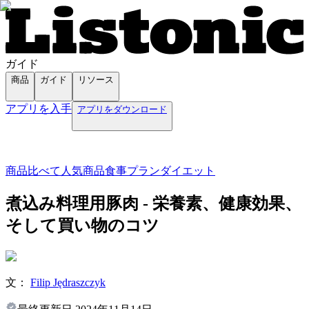
ガイド
商品
ガイド
リソース
アプリを入手
アプリをダウンロード
商品
比べて
人気商品
食事プラン
ダイエット
煮込み料理用豚肉 - 栄養素、健康効果、
そして買い物のコツ
文：
Filip Jędraszczyk