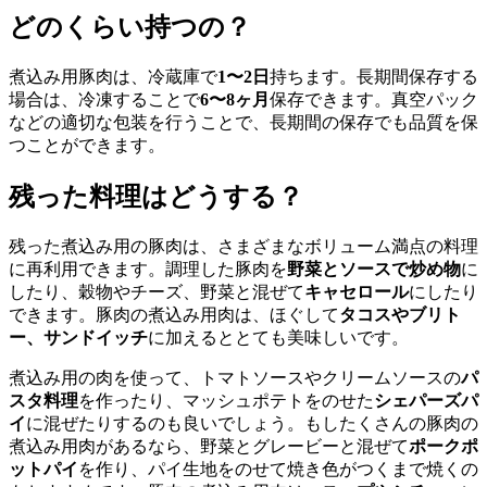
どのくらい持つの？
煮込み用豚肉は、冷蔵庫で
1〜2日
持ちます。長期間保存する
場合は、冷凍することで
6〜8ヶ月
保存できます。真空パック
などの適切な包装を行うことで、長期間の保存でも品質を保
つことができます。
残った料理はどうする？
残った煮込み用の豚肉は、さまざまなボリューム満点の料理
に再利用できます。調理した豚肉を
野菜とソースで炒め物
に
したり、穀物やチーズ、野菜と混ぜて
キャセロール
にしたり
できます。豚肉の煮込み用肉は、ほぐして
タコスやブリト
ー、サンドイッチ
に加えるととても美味しいです。
煮込み用の肉を使って、トマトソースやクリームソースの
パ
スタ料理
を作ったり、マッシュポテトをのせた
シェパーズパ
イ
に混ぜたりするのも良いでしょう。もしたくさんの豚肉の
煮込み用肉があるなら、野菜とグレービーと混ぜて
ポークポ
ットパイ
を作り、パイ生地をのせて焼き色がつくまで焼くの