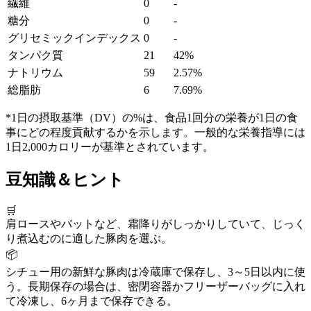
繊維
0
-
糖分
0
-
グリセミックインデックス
0
-
タンパク質
21
42%
ナトリウム
59
2.57%
総脂肪
6
7.69%
*1日の摂取基準（DV）の%は、食品1回分の栄養が1日の食
事にどの程度貢献するかを示します。一般的な栄養指導には
1日2,000カロリーが基準とされています。
豆知識＆ヒント
🛒
肩ロースやバットなど、霜降りがしっかりしていて、じっく
り煮込むのに適した豚肉を選ぶ。
📦
シチュー用の新鮮な豚肉は冷蔵庫で保存し、3～5日以内に使
う。長期保存の場合は、密閉容器かフリーザーバッグに入れ
て冷凍し、6ヶ月まで保存できる。