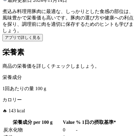
最終更新日
2024年11月14日
煮込み料理用豚肉に最適な、しっかりとした食感の部位は、
風味豊かで栄養価も高いです。豚肉の選び方や健康への利点
を探り、調理前に肉を適切に保存するためのヒントも学びま
しょう。
アプリで詳しく見る
栄養素
商品の栄養価を詳しくチェックしましょう。
栄養成分
1回あたりの量
100 g
カロリー
🔥 143 kcal
栄養成分 per
100 g
Value
%
1日の摂取基準
*
炭水化物
0
-