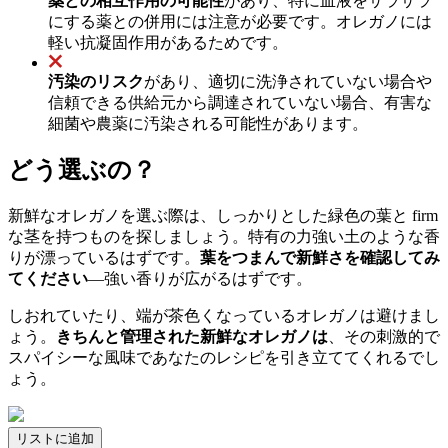
薬との相互作用の可能性
があり、特に血液をサラサラ
にする薬との併用には注意が必要です。オレガノには
軽い抗凝固作用があるためです。
汚染のリスク
があり、適切に洗浄されていない場合や
信頼できる供給元から調達されていない場合、有害な
細菌や農薬に汚染される可能性があります。
どう選ぶの？
新鮮なオレガノを選ぶ際は、しっかりとした緑色の葉と firm
な茎を持つものを探しましょう。特有の力強い土のような香
りが漂っているはずです。
葉をつまんで新鮮さを確認してみ
てください
—強い香りが広がるはずです。
しおれていたり、端が茶色くなっているオレガノは避けまし
ょう。
きちんと管理された新鮮なオレガノは
、その刺激的で
スパイシーな風味であなたのレシピを引き立ててくれるでし
ょう。
リストに追加