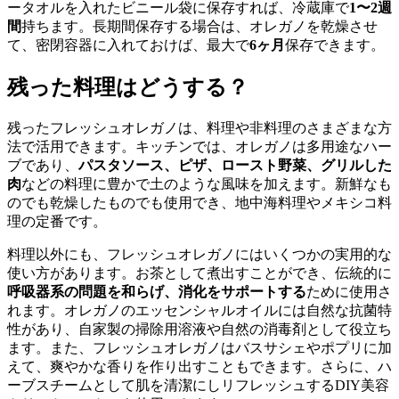
ータオルを入れたビニール袋に保存すれば、冷蔵庫で
1〜2週
間
持ちます。長期間保存する場合は、オレガノを乾燥させ
て、密閉容器に入れておけば、最大で
6ヶ月
保存できます。
残った料理はどうする？
残ったフレッシュオレガノは、料理や非料理のさまざまな方
法で活用できます。キッチンでは、オレガノは多用途なハー
ブであり、
パスタソース、ピザ、ロースト野菜、グリルした
肉
などの料理に豊かで土のような風味を加えます。新鮮なも
のでも乾燥したものでも使用でき、地中海料理やメキシコ料
理の定番です。
料理以外にも、フレッシュオレガノにはいくつかの実用的な
使い方があります。お茶として煮出すことができ、伝統的に
呼吸器系の問題を和らげ、消化をサポートする
ために使用さ
れます。オレガノのエッセンシャルオイルには自然な抗菌特
性があり、自家製の掃除用溶液や自然の消毒剤として役立ち
ます。また、フレッシュオレガノはバスサシェやポプリに加
えて、爽やかな香りを作り出すこともできます。さらに、ハ
ーブスチームとして肌を清潔にしリフレッシュするDIY美容