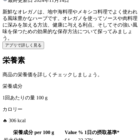
最終更新日
2024年11月14日
新鮮なオレガノは、地中海料理やメキシコ料理でよく使われ
る風味豊かなハーブです。オレガノを使ってソースや肉料理
に深みを加える方法、健康に与える利点、そしてその強い風
味を保つための効果的な保存方法について探ってみましょ
う。
アプリで詳しく見る
栄養素
商品の栄養価を詳しくチェックしましょう。
栄養成分
1回あたりの量
100 g
カロリー
🔥 306 kcal
栄養成分 per
100 g
Value
%
1日の摂取基準
*