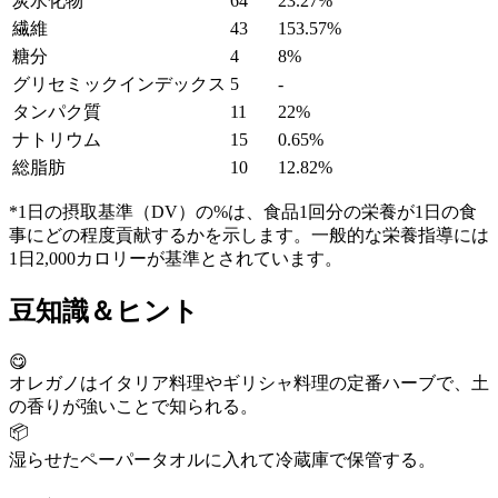
炭水化物
64
23.27%
繊維
43
153.57%
糖分
4
8%
グリセミックインデックス
5
-
タンパク質
11
22%
ナトリウム
15
0.65%
総脂肪
10
12.82%
*1日の摂取基準（DV）の%は、食品1回分の栄養が1日の食
事にどの程度貢献するかを示します。一般的な栄養指導には
1日2,000カロリーが基準とされています。
豆知識＆ヒント
😋
オレガノはイタリア料理やギリシャ料理の定番ハーブで、土
の香りが強いことで知られる。
📦
湿らせたペーパータオルに入れて冷蔵庫で保管する。