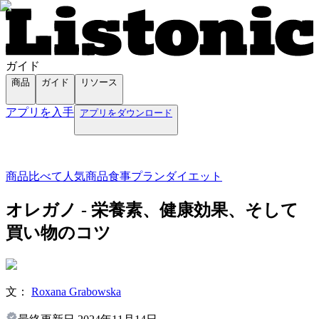
ガイド
商品
ガイド
リソース
アプリを入手
アプリをダウンロード
商品
比べて
人気商品
食事プラン
ダイエット
オレガノ - 栄養素、健康効果、そして
買い物のコツ
文：
Roxana Grabowska