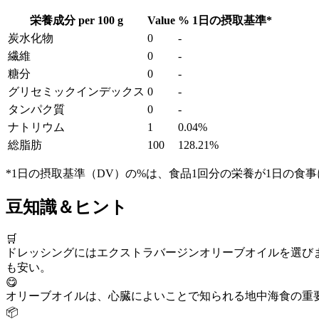
栄養成分 per
100 g
Value
%
1日の摂取基準
*
炭水化物
0
-
繊維
0
-
糖分
0
-
グリセミックインデックス
0
-
タンパク質
0
-
ナトリウム
1
0.04%
総脂肪
100
128.21%
*1日の摂取基準（DV）の%は、食品1回分の栄養が1日の食
豆知識＆ヒント
🛒
ドレッシングにはエクストラバージンオリーブオイルを選び
も安い。
😋
オリーブオイルは、心臓によいことで知られる地中海食の重
📦