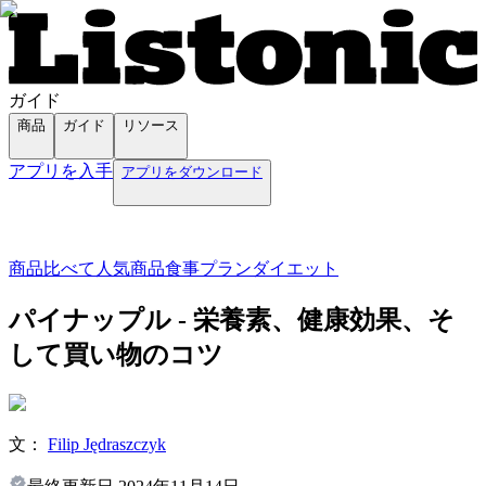
ガイド
商品
ガイド
リソース
アプリを入手
アプリをダウンロード
商品
比べて
人気商品
食事プラン
ダイエット
パイナップル - 栄養素、健康効果、そ
して買い物のコツ
文：
Filip Jędraszczyk