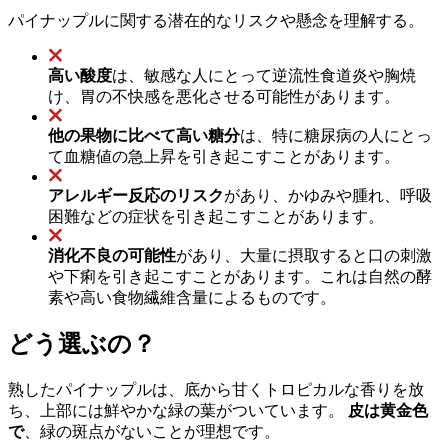
パイナップルに関する潜在的なリスクや懸念を理解する。
高い酸度
は、敏感な人にとって逆流性食道炎や胸焼
け、胃の不快感を悪化させる可能性があります。
他の果物に比べて高い糖分
は、特に糖尿病の人にとっ
て血糖値の急上昇を引き起こすことがあります。
アレルギー反応のリスク
があり、かゆみや腫れ、呼吸
困難などの症状を引き起こすことがあります。
消化不良の可能性
があり、大量に摂取すると口の刺激
や下痢を引き起こすことがあります。これは自然の酵
素や高い食物繊維含量によるものです。
どう選ぶの？
熟したパイナップルは、底から甘くトロピカルな香りを放
ち、上部には鮮やかな緑の葉がついています。
皮は黄金色
で
、緑の斑点がないことが理想です。