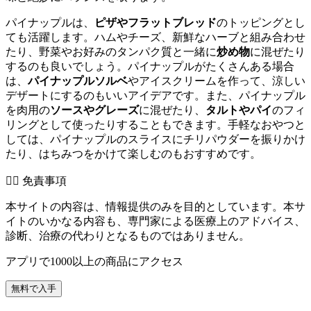
パイナップルは、
ピザやフラットブレッド
のトッピングとし
ても活躍します。ハムやチーズ、新鮮なハーブと組み合わせ
たり、野菜やお好みのタンパク質と一緒に
炒め物
に混ぜたり
するのも良いでしょう。パイナップルがたくさんある場合
は、
パイナップルソルベ
やアイスクリームを作って、涼しい
デザートにするのもいいアイデアです。また、パイナップル
を肉用の
ソースやグレーズ
に混ぜたり、
タルトやパイ
のフィ
リングとして使ったりすることもできます。手軽なおやつと
しては、パイナップルのスライスにチリパウダーを振りかけ
たり、はちみつをかけて楽しむのもおすすめです。
👨‍⚕️️ 免責事項
本サイトの内容は、情報提供のみを目的としています。本サ
イトのいかなる内容も、専門家による医療上のアドバイス、
診断、治療の代わりとなるものではありません。
アプリで1000以上の商品にアクセス
無料で入手