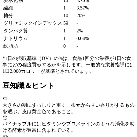
炭水化物
13
4.73%
繊維
1
3.57%
糖分
10
20%
グリセミックインデックス
59
-
タンパク質
1
2%
ナトリウム
1
0.04%
総脂肪
0
-
*1日の摂取基準（DV）の%は、食品1回分の栄養が1日の食
事にどの程度貢献するかを示します。一般的な栄養指導には
1日2,000カロリーが基準とされています。
豆知識＆ヒント
🛒
大きさの割にずっしりと重く、根元から甘い香りがするもの
を選ぶ。皮は黄金色であること。
😋
パイナップルにはビタミンやブロメラインのような消化を助
ける酵素が豊富に含まれている。