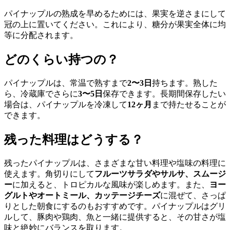
パイナップルの熟成を早めるためには、果実を逆さまにして
冠の上に置いてください。これにより、糖分が果実全体に均
等に分配されます。
どのくらい持つの？
パイナップルは、常温で熟すまで
2〜3日
持ちます。熟した
ら、冷蔵庫でさらに
3〜5日
保存できます。長期間保存したい
場合は、パイナップルを冷凍して
12ヶ月
まで持たせることが
できます。
残った料理はどうする？
残ったパイナップルは、さまざまな甘い料理や塩味の料理に
使えます。角切りにして
フルーツサラダやサルサ、スムージ
ー
に加えると、トロピカルな風味が楽しめます。また、
ヨー
グルトやオートミール、カッテージチーズ
に混ぜて、さっぱ
りとした朝食にするのもおすすめです。パイナップルはグリ
ルして、豚肉や鶏肉、魚と一緒に提供すると、その甘さが塩
味と絶妙にバランスを取ります。