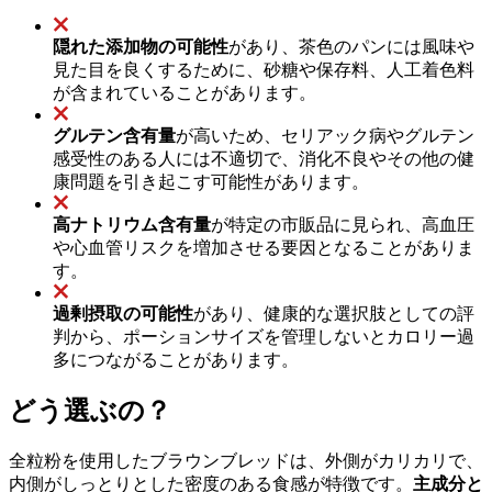
隠れた添加物の可能性
があり、茶色のパンには風味や
見た目を良くするために、砂糖や保存料、人工着色料
が含まれていることがあります。
グルテン含有量
が高いため、セリアック病やグルテン
感受性のある人には不適切で、消化不良やその他の健
康問題を引き起こす可能性があります。
高ナトリウム含有量
が特定の市販品に見られ、高血圧
や心血管リスクを増加させる要因となることがありま
す。
過剰摂取の可能性
があり、健康的な選択肢としての評
判から、ポーションサイズを管理しないとカロリー過
多につながることがあります。
どう選ぶの？
全粒粉を使用したブラウンブレッドは、外側がカリカリで、
内側がしっとりとした密度のある食感が特徴です。
主成分と