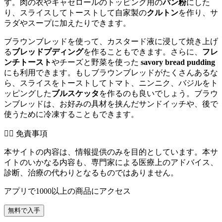
す。肉の衣やキャセロールのトッピング用の
パン粉
にした
り、スライスしてトーストして自家製の
クルトン
を作り、サ
ラダやスープに加えたりできます。
ブラウンブレッドを使って、カスタード液に浸して焼き上げ
る
ブレッドプディング
を作ることもできます。さらに、
フレ
ンチトースト
やチーズと野菜を使った
savory bread pudding
にも利用できます。もしブラウンブレッドがたくさんあるな
ら、スライスをトーストしてトマト、ニンニク、バジルをト
ッピングした
ブルスケッタ
を作るのも良いでしょう。ブラウ
ンブレッドは、お好みの具材を挟んだサンドイッチや、後で
使うために冷凍することもできます。
👨‍⚕️️ 免責事項
本サイトの内容は、情報提供のみを目的としています。本サ
イトのいかなる内容も、専門家による医療上のアドバイス、
診断、治療の代わりとなるものではありません。
アプリで1000以上の商品にアクセス
無料で入手