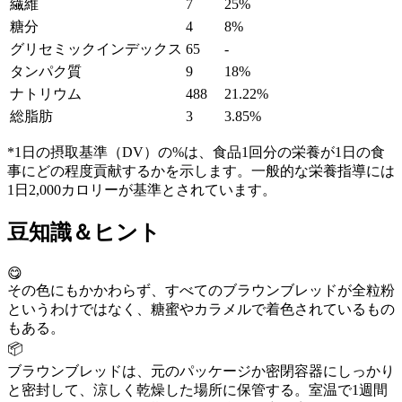
繊維
7
25%
糖分
4
8%
グリセミックインデックス
65
-
タンパク質
9
18%
ナトリウム
488
21.22%
総脂肪
3
3.85%
*1日の摂取基準（DV）の%は、食品1回分の栄養が1日の食
事にどの程度貢献するかを示します。一般的な栄養指導には
1日2,000カロリーが基準とされています。
豆知識＆ヒント
😋
その色にもかかわらず、すべてのブラウンブレッドが全粒粉
というわけではなく、糖蜜やカラメルで着色されているもの
もある。
📦
ブラウンブレッドは、元のパッケージか密閉容器にしっかり
と密封して、涼しく乾燥した場所に保管する。室温で1週間