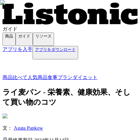
ガイド
商品
ガイド
リソース
アプリを入手
アプリをダウンロード
商品
比べて
人気商品
食事プラン
ダイエット
ライ麦パン - 栄養素、健康効果、そし
て買い物のコツ
文：
Agata Pankow