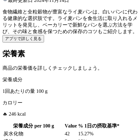
最終更新日
2024年11月14日
食物繊維と全粒穀物が豊富なライ麦パンは、白いパンに代わ
る健康的な選択肢です。ライ麦パンを食生活に取り入れるメ
リットを発見し、ベーカリーで新鮮なパンを選ぶ方法を学
び、その味と食感を保つための保存のコツもご紹介します。
アプリで詳しく見る
栄養素
商品の栄養価を詳しくチェックしましょう。
栄養成分
1回あたりの量
100 g
カロリー
🔥 246 kcal
栄養成分 per
100 g
Value
%
1日の摂取基準
*
炭水化物
42
15.27%