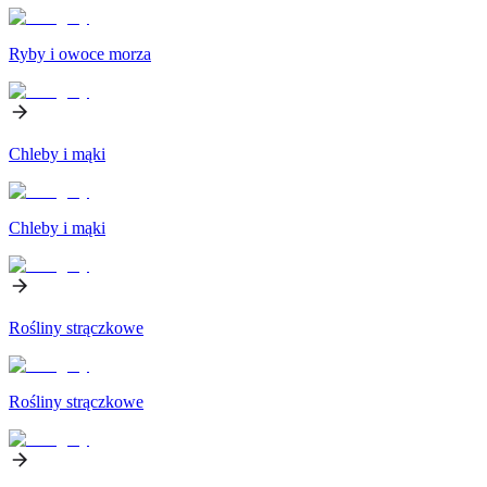
Ryby i owoce morza
Chleby i mąki
Chleby i mąki
Rośliny strączkowe
Rośliny strączkowe