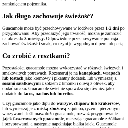
zamknięciem pojemnika.
Jak długo zachowuje świeżość?
Guacamole może być przechowywane w lodówce przez
1-2 dni
po
przygotowaniu. Aby przedłużyć jego trwałość, można je zamrozić
na okres do
3 miesięcy
. Odpowiednie przechowywanie pomaga
zachować świeżość i smak, co czyni je wygodnym dipem lub pastą.
Co zrobić z resztkami?
Pozostałości guacamole można wykorzystać w różnych świeżych i
smakowitych potrawach. Rozsmaruj je na
kanapkach, wrapach
lub tostach
jako kremowy i pikantny dodatek, lub wymieszaj z
sosami sałatkowymi
z sokiem z limonki i oliwą z oliwek, aby
dodać smaku. Guacamole świetnie sprawdza się również jako
dodatek do
tacos, nachos lub burritos
.
Użyj guacamole jako dipu do
warzyw, chipsów lub krakersów
,
lub wymieszaj je z
miską zbożową
z quinoa, ryżem i pieczonymi
warzywami. Jeśli masz dużo guacamole, rozważ przygotowanie
jajek faszerowanych guacamole
, mieszając guacamole z żółtkami
i przyprawami, a następnie napełniając białka jajek. Guacamole