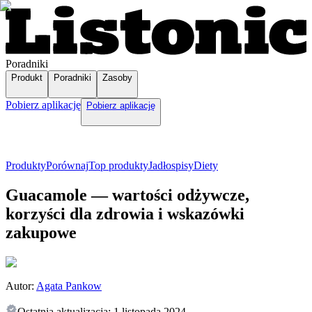
Poradniki
Produkt
Poradniki
Zasoby
Pobierz aplikację
Pobierz aplikację
Produkty
Porównaj
Top produkty
Jadłospisy
Diety
Guacamole — wartości odżywcze,
korzyści dla zdrowia i wskazówki
zakupowe
Autor:
Agata Pankow
Ostatnia aktualizacja:
1 listopada 2024