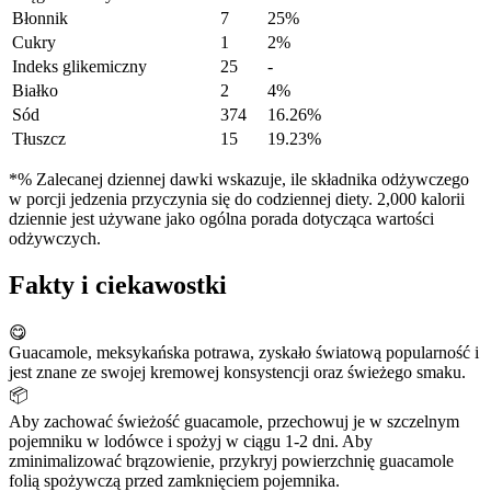
Błonnik
7
25%
Cukry
1
2%
Indeks glikemiczny
25
-
Białko
2
4%
Sód
374
16.26%
Tłuszcz
15
19.23%
*% Zalecanej dziennej dawki wskazuje, ile składnika odżywczego
w porcji jedzenia przyczynia się do codziennej diety. 2,000 kalorii
dziennie jest używane jako ogólna porada dotycząca wartości
odżywczych.
Fakty i ciekawostki
😋
Guacamole, meksykańska potrawa, zyskało światową popularność i
jest znane ze swojej kremowej konsystencji oraz świeżego smaku.
📦
Aby zachować świeżość guacamole, przechowuj je w szczelnym
pojemniku w lodówce i spożyj w ciągu 1-2 dni. Aby
zminimalizować brązowienie, przykryj powierzchnię guacamole
folią spożywczą przed zamknięciem pojemnika.