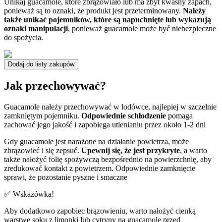
Unikaj guacamole, które zbrązowiało lub ma zbyt kwaśny zapach,
ponieważ są to oznaki, że produkt jest przeterminowany.
Należy
także unikać pojemników, które są napuchnięte lub wykazują
oznaki manipulacji
, ponieważ guacamole może być niebezpieczne
do spożycia.
Dodaj do listy zakupów
Jak przechowywać?
Guacamole należy przechowywać w lodówce, najlepiej w szczelnie
zamkniętym pojemniku.
Odpowiednie schłodzenie
pomaga
zachować jego jakość i zapobiega utlenianiu przez około 1-2 dni
Gdy guacamole jest narażone na działanie powietrza, może
zbrązowieć i się zepsuć.
Upewnij się, że jest przykryte
, a warto
także nałożyć folię spożywczą bezpośrednio na powierzchnię, aby
zredukować kontakt z powietrzem. Odpowiednie zamknięcie
sprawi, że pozostanie pyszne i smaczne
✅ Wskazówka!
Aby dodatkowo zapobiec brązowieniu, warto nałożyć cienką
warstwę soku z limonki lub cytryny na guacamole przed