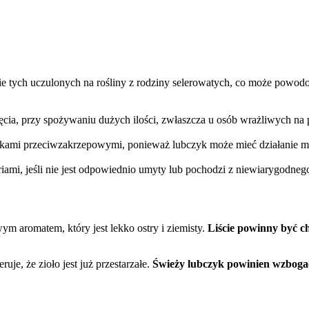
ie tych uczulonych na rośliny z rodziny selerowatych, co może powod
dęcia, przy spożywaniu dużych ilości, zwłaszcza u osób wrażliwych na
 lekami przeciwzakrzepowymi, ponieważ lubczyk może mieć działanie m
ami, jeśli nie jest odpowiednio umyty lub pochodzi z niewiarygodnego
ym aromatem, który jest lekko ostry i ziemisty.
Liście powinny być c
je, że zioło jest już przestarzałe.
Świeży lubczyk powinien wzbog