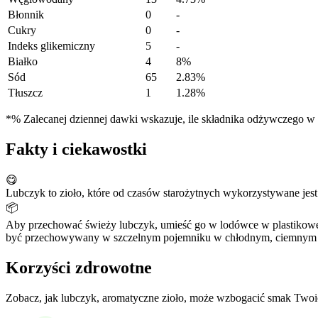
Błonnik
0
-
Cukry
0
-
Indeks glikemiczny
5
-
Białko
4
8%
Sód
65
2.83%
Tłuszcz
1
1.28%
*% Zalecanej dziennej dawki wskazuje, ile składnika odżywczego w po
Fakty i ciekawostki
😋
Lubczyk to zioło, które od czasów starożytnych wykorzystywane jes
📦
Aby przechować świeży lubczyk, umieść go w lodówce w plastikowej
być przechowywany w szczelnym pojemniku w chłodnym, ciemnym mie
Korzyści zdrowotne
Zobacz, jak lubczyk, aromatyczne zioło, może wzbogacić smak Twoic