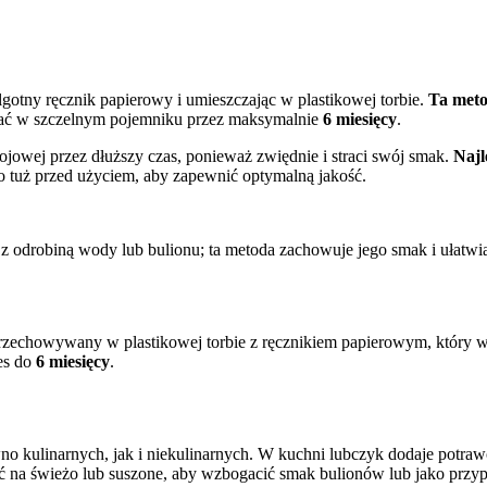
tny ręcznik papierowy i umieszczając w plastikowej torbie.
Ta meto
mać w szczelnym pojemniku przez maksymalnie
6 miesięcy
.
jowej przez dłuższy czas, ponieważ zwiędnie i straci swój smak.
Najl
o tuż przed użyciem, aby zapewnić optymalną jakość.
 odrobiną wody lub bulionu; ta metoda zachowuje jego smak i ułatwia
t przechowywany w plastikowej torbie z ręcznikiem papierowym, który 
es do
6 miesięcy
.
o kulinarnych, jak i niekulinarnych. W kuchni lubczyk dodaje potraw
ować na świeżo lub suszone, aby wzbogacić smak bulionów lub jako prz