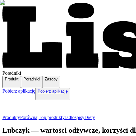
Poradniki
Produkt
Poradniki
Zasoby
Pobierz aplikację
Pobierz aplikację
Produkty
Porównaj
Top produkty
Jadłospisy
Diety
Lubczyk — wartości odżywcze, korzyści d