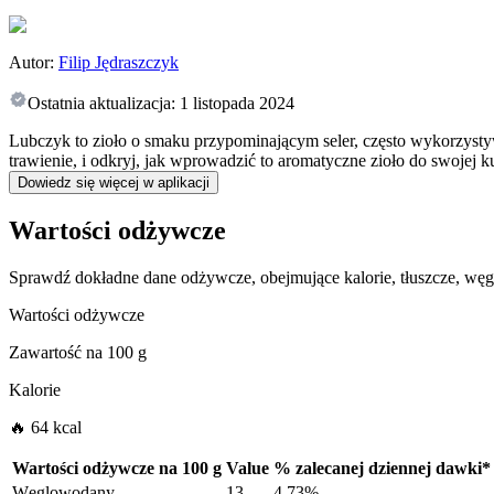
Autor:
Filip Jędraszczyk
Ostatnia aktualizacja:
1 listopada 2024
Lubczyk to zioło o smaku przypominającym seler, często wykorzysty
trawienie, i odkryj, jak wprowadzić to aromatyczne zioło do swojej
Dowiedz się więcej w aplikacji
Wartości odżywcze
Sprawdź dokładne dane odżywcze, obejmujące kalorie, tłuszcze, wę
Wartości odżywcze
Zawartość na
100 g
Kalorie
🔥 64 kcal
Wartości odżywcze na
100 g
Value
%
zalecanej dziennej dawki
*
Węglowodany
13
4.73%