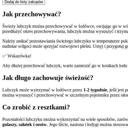
Dodaj do listy zakupów
Jak przechowywać?
Świeży lubczyk można przechowywać w lodówce, owijając go w wilgo
przedłużyć okres przechowywania, lubczyk można wysuszyć i trzy
Należy unikać pozostawiania świeżego lubczyku w temperaturze poko
nadmiar wilgoci może sprzyjać rozwojowi pleśni. Umyj i przygotuj g
✅ Wskazówka!
Aby dłużej przechować lubczyk, warto zamrozić go w kostkach lodu z
Jak długo zachowuje świeżość?
Lubczyk może wytrzymać w lodówce przez
1-2 tygodnie
, jeśli jes
można wysuszyć i przechowywać w szczelnym pojemniku przez okr
Co zrobić z resztkami?
Pozostałości lubczyku można wykorzystać na wiele sposobów, zarówn
gulaszy, sałatek i sosów
. Jego liście, nasiona i łodygi można stos