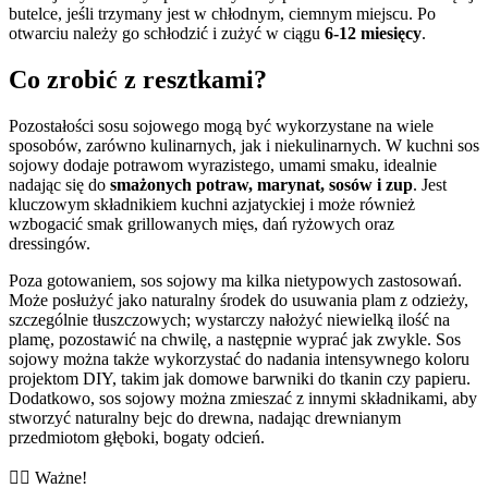
butelce, jeśli trzymany jest w chłodnym, ciemnym miejscu. Po
otwarciu należy go schłodzić i zużyć w ciągu
6-12 miesięcy
.
Co zrobić z resztkami?
Pozostałości sosu sojowego mogą być wykorzystane na wiele
sposobów, zarówno kulinarnych, jak i niekulinarnych. W kuchni sos
sojowy dodaje potrawom wyrazistego, umami smaku, idealnie
nadając się do
smażonych potraw, marynat, sosów i zup
. Jest
kluczowym składnikiem kuchni azjatyckiej i może również
wzbogacić smak grillowanych mięs, dań ryżowych oraz
dressingów.
Poza gotowaniem, sos sojowy ma kilka nietypowych zastosowań.
Może posłużyć jako naturalny środek do usuwania plam z odzieży,
szczególnie tłuszczowych; wystarczy nałożyć niewielką ilość na
plamę, pozostawić na chwilę, a następnie wyprać jak zwykle. Sos
sojowy można także wykorzystać do nadania intensywnego koloru
projektom DIY, takim jak domowe barwniki do tkanin czy papieru.
Dodatkowo, sos sojowy można zmieszać z innymi składnikami, aby
stworzyć naturalny bejc do drewna, nadając drewnianym
przedmiotom głęboki, bogaty odcień.
👨‍⚕️️ Ważne!