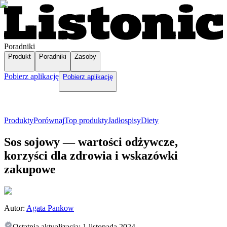
Poradniki
Produkt
Poradniki
Zasoby
Pobierz aplikację
Pobierz aplikację
Produkty
Porównaj
Top produkty
Jadłospisy
Diety
Sos sojowy — wartości odżywcze,
korzyści dla zdrowia i wskazówki
zakupowe
Autor:
Agata Pankow
Ostatnia aktualizacja:
1 listopada 2024