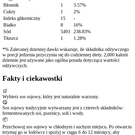
Błonnik
1
3.57%
Cukry
1
2%
Indeks glikemiczny
15
-
Białko
8
16%
Sód
5493
238.83%
Tłuszcz
1
1.28%
*% Zalecanej dziennej dawki wskazuje, ile składnika odżywczego
w porcji jedzenia przyczynia się do codziennej diety. 2,000 kalorii
dziennie jest używane jako ogólna porada dotycząca wartości
odżywczych.
Fakty i ciekawostki
🛒
Wybierz sos sojowy, który jest naturalnie warzony.
😋
Sos sojowy tradycyjnie wytwarzany jest z czterech składników:
fermentowanych soi, pszenicy, soli i wody.
📦
Przechowuj sos sojowy w chłodnym i suchym miejscu. Po otwarciu
trzymaj go w lodówce i spożyj w ciągu 6 do 12 miesięcy, aby