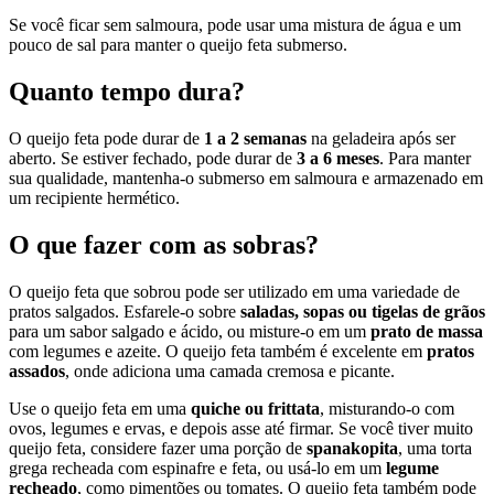
Se você ficar sem salmoura, pode usar uma mistura de água e um
pouco de sal para manter o queijo feta submerso.
Quanto tempo dura?
O queijo feta pode durar de
1 a 2 semanas
na geladeira após ser
aberto. Se estiver fechado, pode durar de
3 a 6 meses
. Para manter
sua qualidade, mantenha-o submerso em salmoura e armazenado em
um recipiente hermético.
O que fazer com as sobras?
O queijo feta que sobrou pode ser utilizado em uma variedade de
pratos salgados. Esfarele-o sobre
saladas, sopas ou tigelas de grãos
para um sabor salgado e ácido, ou misture-o em um
prato de massa
com legumes e azeite. O queijo feta também é excelente em
pratos
assados
, onde adiciona uma camada cremosa e picante.
Use o queijo feta em uma
quiche ou frittata
, misturando-o com
ovos, legumes e ervas, e depois asse até firmar. Se você tiver muito
queijo feta, considere fazer uma porção de
spanakopita
, uma torta
grega recheada com espinafre e feta, ou usá-lo em um
legume
recheado
, como pimentões ou tomates. O queijo feta também pode