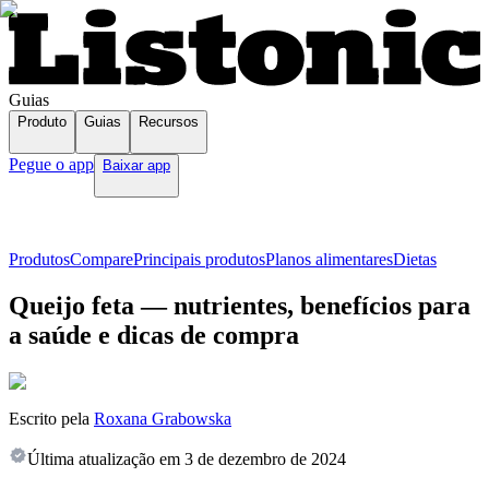
Guias
Produto
Guias
Recursos
Pegue o app
Baixar app
Produtos
Compare
Principais produtos
Planos alimentares
Dietas
Queijo feta — nutrientes, benefícios para
a saúde e dicas de compra
Escrito pela
Roxana Grabowska
Última atualização em
3 de dezembro de 2024