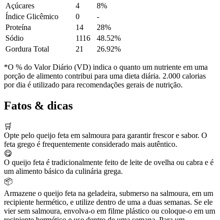
Açúcares
4
8%
Índice Glicêmico
0
-
Proteína
14
28%
Sódio
1116
48.52%
Gordura Total
21
26.92%
*O % do Valor Diário (VD) indica o quanto um nutriente em uma
porção de alimento contribui para uma dieta diária. 2.000 calorias
por dia é utilizado para recomendações gerais de nutrição.
Fatos & dicas
🛒
Opte pelo queijo feta em salmoura para garantir frescor e sabor. O
feta grego é frequentemente considerado mais autêntico.
😋
O queijo feta é tradicionalmente feito de leite de ovelha ou cabra e é
um alimento básico da culinária grega.
📦
Armazene o queijo feta na geladeira, submerso na salmoura, em um
recipiente hermético, e utilize dentro de uma a duas semanas. Se ele
vier sem salmoura, envolva-o em filme plástico ou coloque-o em um
recipiente hermético e use dentro de uma semana. Para um