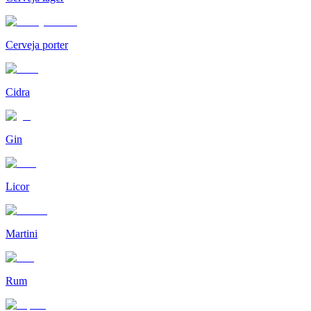
Cerveja porter
Cidra
Gin
Licor
Martini
Rum