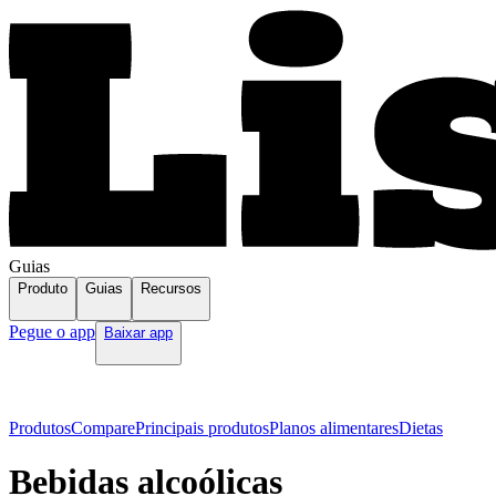
Guias
Produto
Guias
Recursos
Pegue o app
Baixar app
Produtos
Compare
Principais produtos
Planos alimentares
Dietas
Bebidas alcoólicas